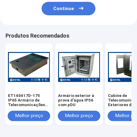
Continue
Produtos Recomendados
ET140417D-175
Armário exterior à
Cabine de
IP65 Armário de
prova d'água IP56
Telecomunica
Telecomunicações
com pDU
Exteriores de 
Impotente de Aço
Inoxidável 304
Inoxidável Montado
ET7585180A-
Melhor preço
Melhor preço
Melhor pr
na Parede
Com Duas Por