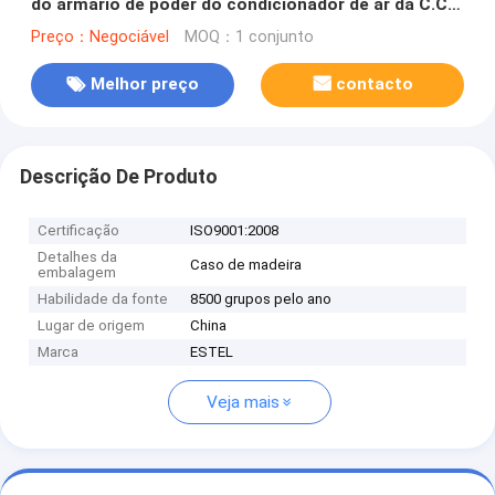
do armário de poder do condicionador de ar da C.C.
com a bateria de três camadas
Preço：Negociável
MOQ：1 conjunto
Melhor preço
contacto
Descrição De Produto
Certificação
ISO9001:2008
Detalhes da
Caso de madeira
embalagem
Habilidade da fonte
8500 grupos pelo ano
Lugar de origem
China
Marca
ESTEL
Veja mais