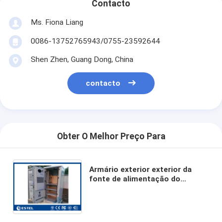
Contacto
Ms. Fiona Liang
0086-13752765943/0755-23592644
Shen Zhen, Guang Dong, China
contacto
Obter O Melhor Preço Para
Armário exterior exterior da
fonte de alimentação do
armário de poder do
condicionador de ar da C.C. com
a bateria de três camadas