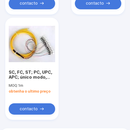
contacto
contacto
SC, FC, ST; PC, UPC,
APC; único modo,
multimodo; Trança
MOQ:
1m
obtenha o ultimo preço
contacto