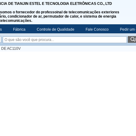
NCIA DE TIANJIN ESTEL E TECNOLOGIA ELETRÔNICAS CO., LTD
somos o fornecedor do professoinal de telecomunicações exteriores
rio, condicionador de ar, permutador de calor, e sistema de energia
telecomunicações.
s
Fábrica
Controle de Qualidade
Fale Conosco
Pedir um
 DE AC110V