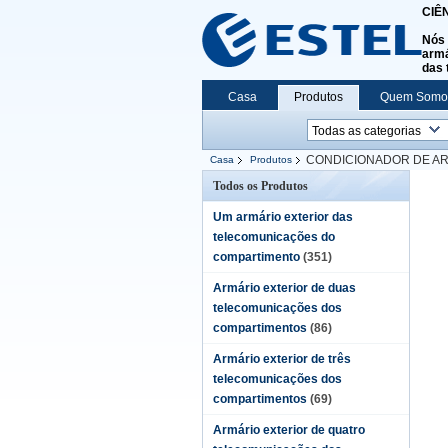
CIÊ
Nós 
armá
das 
Casa
Produtos
Quem Somo
CONDICIONADOR DE AR
Casa
Produtos
Todos os Produtos
Um armário exterior das
telecomunicações do
compartimento
(351)
Armário exterior de duas
telecomunicações dos
compartimentos
(86)
Armário exterior de três
telecomunicações dos
compartimentos
(69)
Armário exterior de quatro