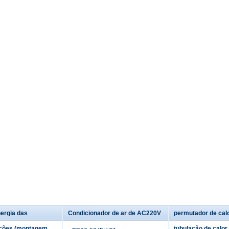
ergia das
Condicionador de ar de AC220V
permutador de cal
ções (montagem
tubulação de calor