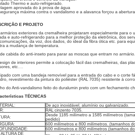
solado Thermo e auto-refrigerado.
elagem aprovada do à prova de água
 segurança máxima contra o vandalismo e a alavanca forçou a abertura
SCRIÇÃO E PROJETO
 armários exteriores da cremalheira projetaram especialmente para o u
lada e auto-refrigerando para a melhor proteção da eletrônica, dos se
ecomunicações, da voz, dos dados, do ideal da fibra ótica etc. para eq
tra a mudança de temperatura.
de cabida do anti-inseto para parar as moscas que entram no armário
esign de interiores permite a colocação fácil das cremalheiras, das p
isores, etc….
ipado com uma bandeja removível para a entrada do cabo e o corte fáce
dro, revestimento da pintura do poliéster (RAL 7035) resistente à corro
ho do Anti-vandalismo feito do duralumin preto com um fechamento c
acterísticas TÉCNICAS
TERIAL:
De aço inoxidável, alumínio ou galvanizado.
R:
RAL cinzento 7035.
Desde 1185 milímetro a 1585 milímetros (tama
TURA:
pedido)
RGURA:
600 milímetros e 800 milímetros. (tamanhos do
OFUNDIDADE:
600 milímetros e 800 milímetros (tamanhos do 
" ALTURA DE