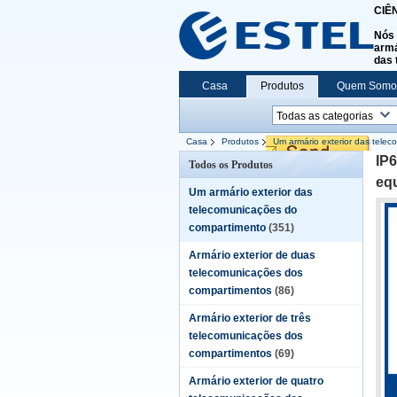
CIÊ
Nós 
armá
das 
Casa
Produtos
Quem Somo
Casa
Produtos
Um armário exterior das tele
equipamento de comunicação
IP6
Todos os Produtos
eq
Um armário exterior das
telecomunicações do
compartimento
(351)
Armário exterior de duas
telecomunicações dos
compartimentos
(86)
Armário exterior de três
telecomunicações dos
compartimentos
(69)
Armário exterior de quatro