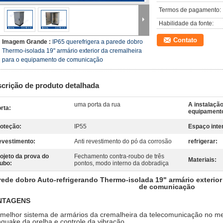
Termos de pagamento:
Habilidade da fonte:
Contato
Imagem Grande :
IP65 querefrigera a parede dobro
Thermo-isolada 19" armário exterior da cremalheira
para o equipamento de comunicação
crição de produto detalhada
uma porta da rua
A instalaçã
rta:
equipament
oteção:
IP55
Espaço inte
vestimento:
Anti revestimento do pó da corrosão
refrigerar:
ojeto da prova do
Fechamento contra-roubo de três
Materiais:
ubo:
pontos, modo interno da dobradiça
rede dobro Auto-refrigerando Thermo-isolada 19" armário exterio
de comunicação
NTAGENS
 melhor sistema de armários da cremalheira da telecomunicação no m
hquake da orelha e controle da vibração.