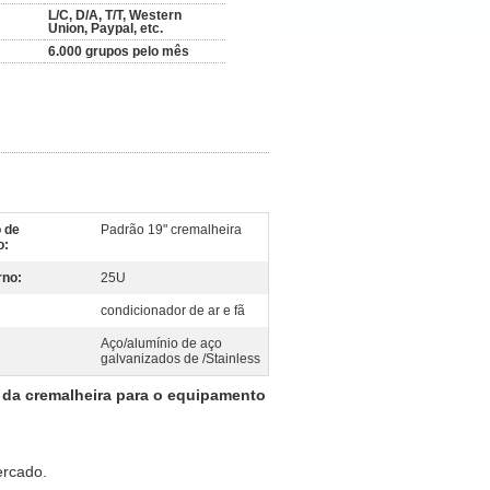
L/C, D/A, T/T, Western
Union, Paypal, etc.
6.000 grupos pelo mês
o de
Padrão 19" cremalheira
o:
rno:
25U
condicionador de ar e fã
Aço/alumínio de aço
galvanizados de /Stainless
r da cremalheira para o equipamento
ercado.