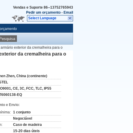
Vendas e Suporte
86--13752765943
Pedir um orçamento
-
Email
Select Language
 orçamento
Pesquisa
armário exterior da cremalheira para o
xterior da cremalheira para o
hen Zhen, China (continente)
STEL
SO9001, CE, 3C, FCC, TLC, IP55
T6060138-EQ
to e Envio:
ínima:
1 conjunto
Negociável
m:
Caso de madeira
15-20 dias úteis