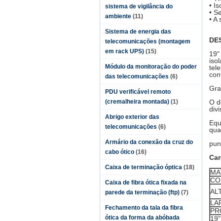
• I
sistema de vigilância do
• S
ambiente
(11)
• A
Sistema de energia das
DE
telecomunicações (montagem
em rack UPS)
(15)
19"
iso
Módulo da monitoração do poder
tel
con
das telecomunicações
(6)
Gra
PDU verificável remoto
(cremalheira montada)
(1)
O d
div
Abrigo exterior das
Equ
telecomunicações
(6)
qua
Armário da conexão da cruz do
pun
cabo ótico
(16)
Car
Caixa de terminação óptica
(18)
MA
CO
Caixa de fibra ótica fixada na
AL
parede da terminação (ftp)
(7)
LA
Fechamento da tala da fibra
PR
ótica da forma da abóbada
19