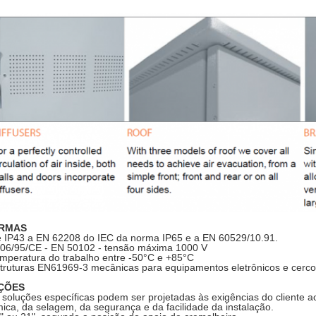
RMAS
 IP43 a EN 62208 do IEC da norma IP65 e a EN 60529/10.91.
06/95/CE - EN 50102 - tensão máxima 1000 V
mperatura do trabalho entre -50°C e +85°C
truturas EN61969-3 mecânicas para equipamentos eletrônicos e cercos
ÇÕES
 soluções específicas podem ser projetadas às exigências do cliente a
mica, da selagem, da segurança e da facilidade da instalação.