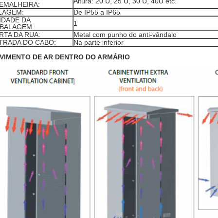
Altura: 20 U, 25 U, 30 U, 40U etc.
EMALHEIRA:
LAGEM:
De IP55 a IP65
IDADE DA
1
BALAGEM:
RTA DA RUA:
Metal com punho do anti-vândalo
TRADA DO CABO:
Na parte inferior
VIMENTO DE AR DENTRO DO ARMÁRIO