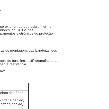
.
so exterior: parede dobro thermo-
rvidores, do CCTV, das
uipamentos eletrônicos de proteção
.
lacas de montagem, das bandejas, dos
is do furo. Inclui 19" cremalheira do
são e resistência.
have.
nhos do ofter a
 ofter a pedido)
ofter a pedido)