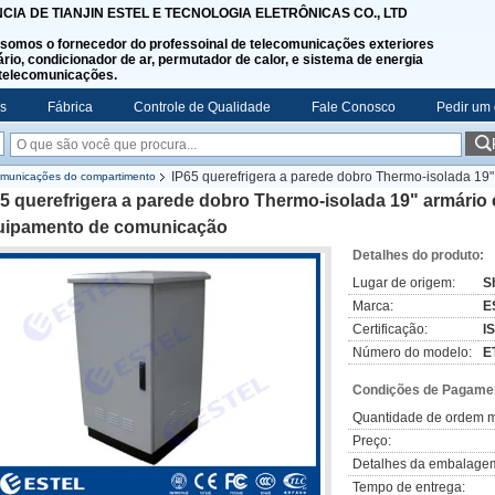
NCIA DE TIANJIN ESTEL E TECNOLOGIA ELETRÔNICAS CO., LTD
somos o fornecedor do professoinal de telecomunicações exteriores
rio, condicionador de ar, permutador de calor, e sistema de energia
telecomunicações.
s
Fábrica
Controle de Qualidade
Fale Conosco
Pedir um
IP65 querefrigera a parede dobro Thermo-isolada 19" 
comunicações do compartimento
5 querefrigera a parede dobro Thermo-isolada 19" armário e
uipamento de comunicação
Detalhes do produto:
Lugar de origem:
S
Marca:
E
Certificação:
I
Número do modelo:
E
Condições de Pagamen
Quantidade de ordem m
Preço:
Detalhes da embalage
Tempo de entrega: