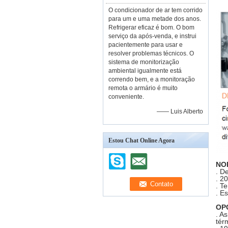
O condicionador de ar tem corrido
para um e uma metade dos anos.
Refrigerar eficaz é bom. O bom
serviço da após-venda, e instrui
pacientemente para usar e
resolver problemas técnicos. O
sistema de monitorização
ambiental igualmente está
correndo bem, e a monitoração
remota o armário é muito
conveniente.
—— Luis Alberto
Estou Chat Online Agora
NO
.
De
.
20
.
Te
.
Es
OP
.
As
tér