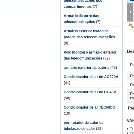
telecomunicações dos
compartimentos
(7)
Armário da torre das
telecomunicações
(7)
Armário exterior fixado na
parede das telecomunicações
(8)
Des
Polo montou o armário exterior
das telecomunicações
(32)
Po
armário exterior da bateria
(42)
Pr
Condicionador de ar de AC220V
(41)
Re
Condicionador de ar de DC48V
Pr
(58)
ro
Condicionador de ar TÉCNICO
Pa
(10)
VA
permutador de calor da
tubulação de calor
(19)
• O
• T