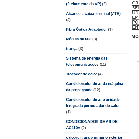
CR
(fechamento do AP)
(3)
SE
UN
Alcance a caixa terminal (ATB)
EM
(2)
PO
EN
Fibra Óptica Adaptador
(3)
MO
Módulo da tala
(3)
trança
(3)
Sistema de energia das
telecomunicações
(11)
Trocador de calor
(4)
Condicionador de ar da máquina
da propaganda
(12)
Condicionador de ar e unidade
integrada permutador de calor
(1)
CONDICIONADOR DE AR DE
AC110V
(0)
o dobro mura o armário exterior