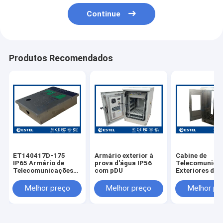
Continue
Produtos Recomendados
ET140417D-175
Armário exterior à
Cabine de
IP65 Armário de
prova d'água IP56
Telecomunica
Telecomunicações
com pDU
Exteriores de 
Impotente de Aço
Inoxidável 304
Inoxidável Montado
ET7585180A-
Melhor preço
Melhor preço
Melhor pr
na Parede
Com Duas Por