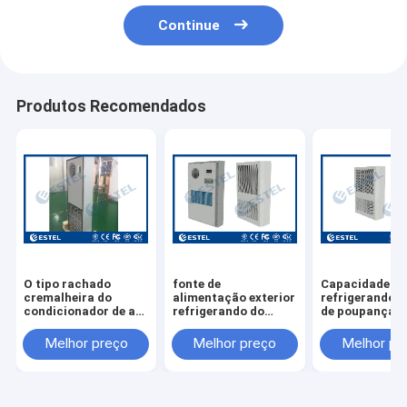
Continue
Produtos Recomendados
O tipo rachado
fonte de
Capacidade
cremalheira do
alimentação exterior
refrigerando e
condicionador de ar
refrigerando do
de poupança d
montou a
condicionador de ar
energia de Em
capacidade 2500W
220VAC do armário
48VDC 600W d
Melhor preço
Melhor preço
Melhor pr
refrigerando
da capacidade
condicionador
2000W com
do armário
capacidade de
aquecimento 1000W