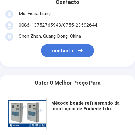
Contacto
Ms. Fiona Liang
0086-13752765943/0755-23592644
Shen Zhen, Guang Dong, China
contacto
Obter O Melhor Preço Para
Método bonde refrigerando da
montagem de Embeded do
condicionador de ar do armário
da capacidade da capacidade de
aquecimento 1000W 800W