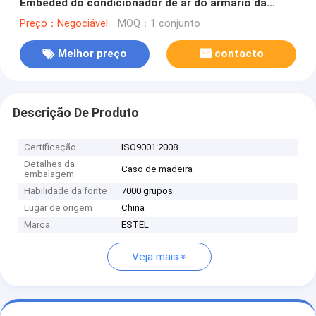
Embeded do condicionador de ar do armário da
capacidade da capacidade de aquecimento 1000W
Preço：Negociável
MOQ：1 conjunto
800W
Melhor preço
contacto
Descrição De Produto
Certificação
ISO9001:2008
Detalhes da
Caso de madeira
embalagem
Habilidade da fonte
7000 grupos
Lugar de origem
China
Marca
ESTEL
Veja mais