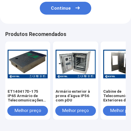
Continue
Produtos Recomendados
ET140417D-175
Armário exterior à
Cabine de
IP65 Armário de
prova d'água IP56
Telecomunica
Telecomunicações
com pDU
Exteriores de 
Impotente de Aço
Inoxidável 304
Inoxidável Montado
ET7585180A-
Melhor preço
Melhor preço
Melhor pr
na Parede
Com Duas Por