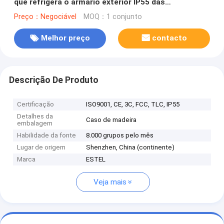
que refrigera o armário exterior IP55 das
telecomunicações
Preço：Negociável
MOQ：1 conjunto
Melhor preço
contacto
Descrição De Produto
Certificação
ISO9001, CE, 3C, FCC, TLC, IP55
Detalhes da
Caso de madeira
embalagem
Habilidade da fonte
8.000 grupos pelo mês
Lugar de origem
Shenzhen, China (continente)
Marca
ESTEL
Veja mais