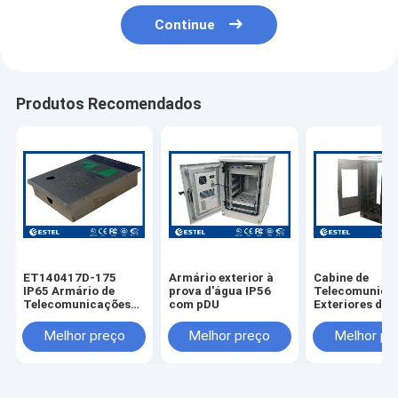
Continue
Produtos Recomendados
ET140417D-175
Armário exterior à
Cabine de
IP65 Armário de
prova d'água IP56
Telecomunica
Telecomunicações
com pDU
Exteriores de 
Impotente de Aço
Inoxidável 304
Inoxidável Montado
ET7585180A-
Melhor preço
Melhor preço
Melhor pr
na Parede
Com Duas Por