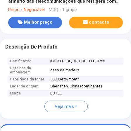
armário das telecomunicações que refrigera com
uma porta da rua
Preço：Negociável
MOQ：1 grupo
Melhor preço
contacto
Descrição De Produto
Certificação
ISO9001, CE, 3C, FCC, TLC, IP55
Detalhes da
caso de madeira
embalagem
Habilidade da fonte
5000Sets/month
Lugar de origem
Shenzhen, China (continente)
Marca
ESTEL
Veja mais