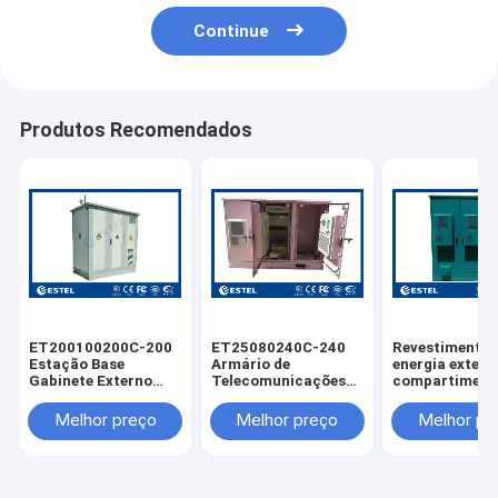
Continue
Produtos Recomendados
ET200100200C-200
ET25080240C-240
Revestimento 
Estação Base
Armário de
energia exteri
Gabinete Externo
Telecomunicações
compartiment
Três Compartidos
ao ar livre montado
com ar condic
Com 3 Portas
no chão com 3
ET24090180C
Melhor preço
Melhor preço
Melhor pr
Frontais
compartimentos