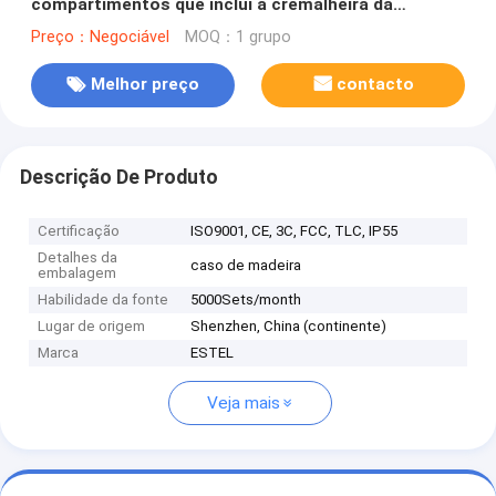
compartimentos que inclui a cremalheira da
montagem
Preço：Negociável
MOQ：1 grupo
Melhor preço
contacto
Descrição De Produto
Certificação
ISO9001, CE, 3C, FCC, TLC, IP55
Detalhes da
caso de madeira
embalagem
Habilidade da fonte
5000Sets/month
Lugar de origem
Shenzhen, China (continente)
Marca
ESTEL
Veja mais