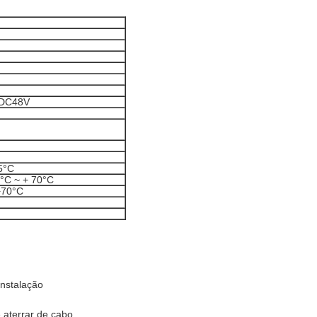
 DC48V
5°C
°C ~ + 70°C
+70°C
instalação
e aterrar de cabo.