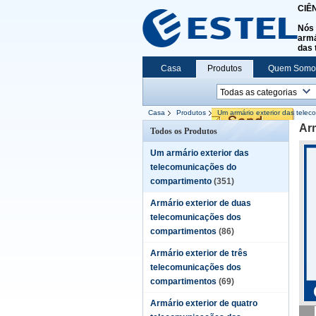
CIÊ
Nós 
armá
das 
Casa
Produtos
Quem Somo
Casa
Produtos
Um armário exterior das tele
Arm
Todos os Produtos
Um armário exterior das
telecomunicações do
compartimento
(351)
Armário exterior de duas
telecomunicações dos
compartimentos
(86)
Armário exterior de três
telecomunicações dos
compartimentos
(69)
Armário exterior de quatro