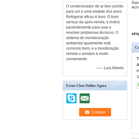
Ger
O condicionador de ar tem corrido
aco
para um e uma metade dos anos.
Refrigerar eficaz é bom. O bom
serviço da após-venda, e instrui
pacientemente para usar e
resolver problemas técnicos. O
eti
sistema de monitorização
ambiental igualmente está
Co
correndo bem, e a monitoração
remota o armário é muito
T
conveniente.
A
—— Luis Alberto
P
T
Estou Chat Online Agora