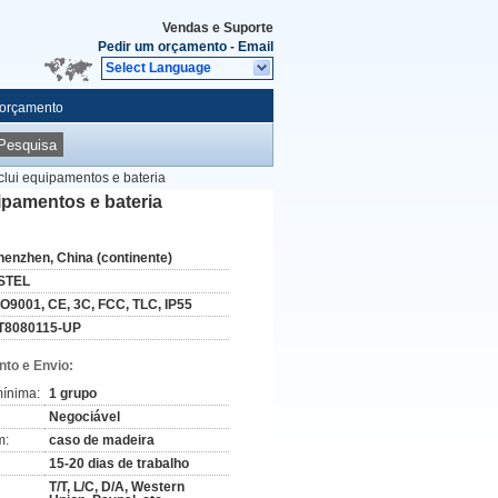
Vendas e Suporte
Pedir um orçamento
-
Email
Select Language
 orçamento
Pesquisa
clui equipamentos e bateria
ipamentos e bateria
henzhen, China (continente)
STEL
SO9001, CE, 3C, FCC, TLC, IP55
T8080115-UP
to e Envio:
ínima:
1 grupo
Negociável
m:
caso de madeira
15-20 dias de trabalho
T/T, L/C, D/A, Western