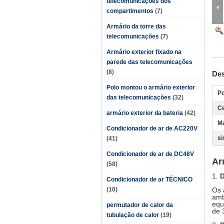
telecomunicações dos
compartimentos
(7)
Armário da torre das
telecomunicações
(7)
Armário exterior fixado na
parede das telecomunicações
(8)
Des
Polo montou o armário exterior
Po
das telecomunicações
(32)
Ce
armário exterior da bateria
(42)
Ma
Condicionador de ar de AC220V
si
(41)
Condicionador de ar de DC48V
Ar
(58)
1.
D
Condicionador de ar TÉCNICO
(10)
Os 
amb
equ
permutador de calor da
de 
tubulação de calor
(19)