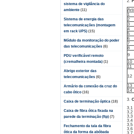
2.
P
sistema de vigilância do
Art
ambiente
(11)
1
2
Sistema de energia das
3
telecomunicações (montagem
4
em rack UPS)
(15)
5
6
Módulo da monitoração do poder
7
das telecomunicações
(6)
8
9
PDU verificável remoto
10
(cremalheira montada)
(1)
11
Abrigo exterior das
12
telecomunicações
(6)
13
Armário da conexão da cruz do
14
cabo ótico
(16)
3.
C
Caixa de terminação óptica
(18)
3,1
Caixa de fibra ótica fixada na
3,2
3,3
parede da terminação (ftp)
(7)
3,4
3,5
Fechamento da tala da fibra
3,6
ótica da forma da abóbada
3,7