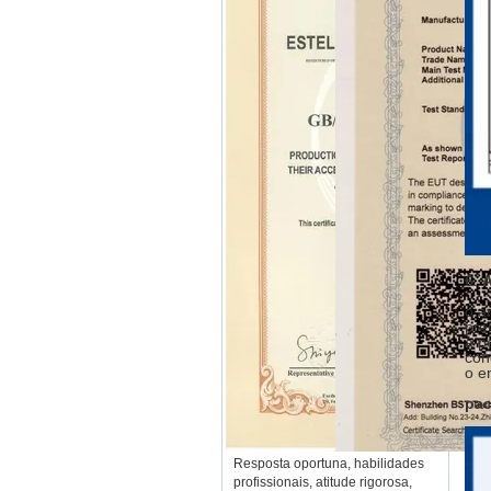
6.
A
o a
pre
a p
con
o e
pac
Resposta oportuna, habilidades
profissionais, atitude rigorosa,