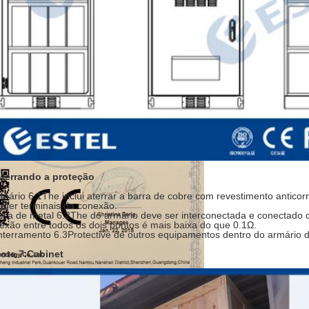
terrando a proteção
rmário 6.1The inclui aterrar a barra de cobre com revestimento anticor
nder terminais da conexão.
eça de metal 6.2The do armário deve ser interconectada e conectado co
exão entre todos os dois pontos é mais baixa do que 0.1Ω.
nterramento 6.3Protective de outros equipamentos dentro do armário d
ote 7.Cabinet