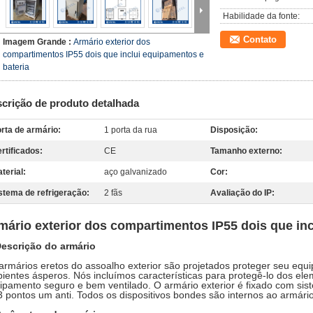
Habilidade da fonte:
Contato
Imagem Grande :
Armário exterior dos
compartimentos IP55 dois que inclui equipamentos e
bateria
crição de produto detalhada
rta de armário:
1 porta da rua
Disposição:
rtificados:
CE
Tamanho externo:
terial:
aço galvanizado
Cor:
stema de refrigeração:
2 fãs
Avaliação do IP:
mário exterior dos compartimentos IP55 dois que inc
escrição do armário
armários eretos do assoalho exterior são projetados proteger seu equ
ientes ásperos. Nós incluímos características para protegê-lo dos el
ipamento seguro e bem ventilado. O armário exterior é fixado com sis
3 pontos um anti. Todos os dispositivos bondes são internos ao armári