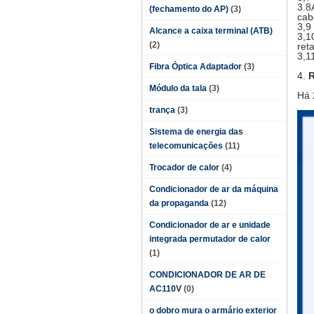
3.8
(fechamento do AP)
(3)
cab
3,9
Alcance a caixa terminal (ATB)
3,1
(2)
ret
3,1
Fibra Óptica Adaptador
(3)
4.
R
Módulo da tala
(3)
Há 
trança
(3)
Sistema de energia das
telecomunicações
(11)
Trocador de calor
(4)
Condicionador de ar da máquina
da propaganda
(12)
Condicionador de ar e unidade
integrada permutador de calor
(1)
CONDICIONADOR DE AR DE
AC110V
(0)
o dobro mura o armário exterior