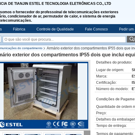
NCIA DE TIANJIN ESTEL E TECNOLOGIA ELETRÔNICAS CO., LTD
somos o fornecedor do professoinal de telecomunicações exteriores
rio, condicionador de ar, permutador de calor, e sistema de energia
telecomunicações.
s
Fábrica
Controle de Qualidade
Fale Conosco
Pedir um
Armário exterior dos compartimentos IP55 dois que in
comunicações do compartimento
ário exterior dos compartimentos IP55 dois que inclui equ
Detalhes do produto:
Lugar de origem:
S
Marca:
E
Certificação:
I
Número do modelo:
E
Condições de Pagamen
Quantidade de ordem m
Preço:
Detalhes da embalage
Tempo de entrega:
Termos de pagamento: