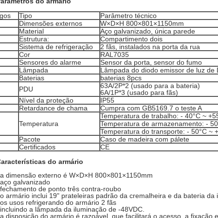
arâmetros do armário
igos
Tipo
Parâmetro técnico
Dimensões externos
W×D×H 800×801×1150mm
Material
Aço galvanizado, única parede
Estrutura:
Compartimento dois
Sistema de refrigeração
2 fãs, instalados na porta da rua
Cor
RAL7035
Sensores do alarme
Sensor da porta, sensor do fumo
Lâmpada
Lâmpada do diodo emissor de luz de
Baterias
baterias 8pcs
63A/2P*2 (usado para a bateria)
PDU
6A/1P*3 (usado para fãs)
Nível da proteção
IP55
Retardance de chama
Cumpra com GB5169.7 o teste A
Temperatura de trabalho: - 40°C ~ +5
Temperatura
Temperatura de armazenamento: - 50
Temperatura do transporte: - 50°C ~ 
Pacote
Caso de madeira com pálete
Certificados
CE
aracterísticas do armário
 a dimensão externo é
W×D×H 800×801×1150mm
 aço galvanizado
 fechamento de ponto três contra-roubo
 o armário inclui 19" prateleiras padrão da cremalheira e da bateria da 
 os usos refrigerando do armário 2 fãs
 incluindo a lâmpada da iluminação de -48VDC.
 a disposição do armário é razoável, que facilitará o acesso, a fixação 