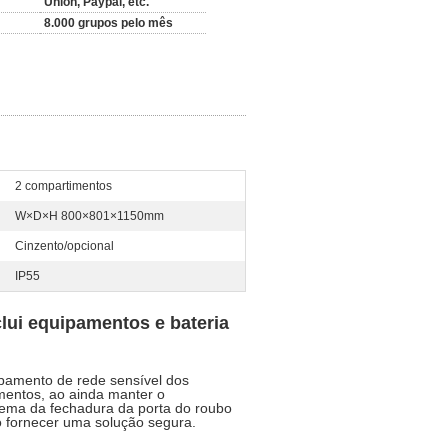
Union, Paypal, etc.
8.000 grupos pelo mês
2 compartimentos
W×D×H 800×801×1150mm
Cinzento/opcional
IP55
lui equipamentos e bateria
ipamento de rede sensível dos
ementos, ao ainda manter o
tema da fechadura da porta do roubo
o fornecer uma solução segura.