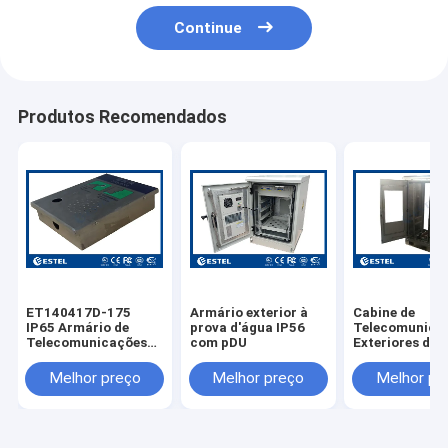
Continue
Produtos Recomendados
ET140417D-175
Armário exterior à
Cabine de
IP65 Armário de
prova d'água IP56
Telecomunica
Telecomunicações
com pDU
Exteriores de 
Impotente de Aço
Inoxidável 304
Inoxidável Montado
ET7585180A-
Melhor preço
Melhor preço
Melhor pr
na Parede
Com Duas Por