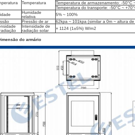
mperatura
Temperatura
Temperatura de armazenamento: -50°C 
Temperatura do transporte: -50°C ~ +70
Humidade
idade
5% ~ 100%
relativa
essão
Pressão de ar
62kpa ~ 101kpa (similar a 0m ~ altura d
ensidade
Intensidade de
× 1124 (1±5%) W/m2
radiação
radiação solar
imensão do armário