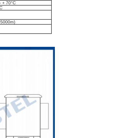
~ + 70°C
°C
e 5000m)