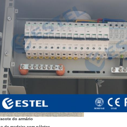
acote do armário
o de madeira com páletes