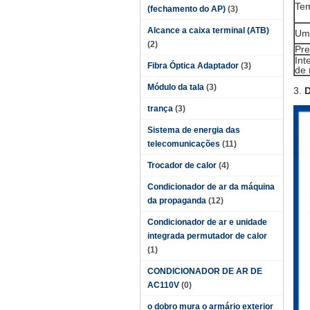
Te
(fechamento do AP)
(3)
Alcance a caixa terminal (ATB)
Um
(2)
Pr
Int
Fibra Óptica Adaptador
(3)
de 
Módulo da tala
(3)
3.
D
trança
(3)
Sistema de energia das
telecomunicações
(11)
Trocador de calor
(4)
Condicionador de ar da máquina
da propaganda
(12)
Condicionador de ar e unidade
integrada permutador de calor
(1)
CONDICIONADOR DE AR DE
AC110V
(0)
o dobro mura o armário exterior