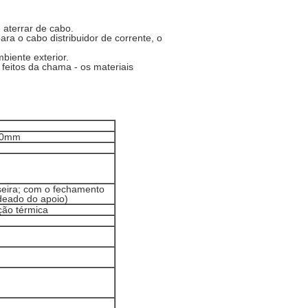
e aterrar de cabo.
ara o cabo distribuidor de corrente, o
biente exterior.
feitos da chama - os materiais
00mm
seira; com o fechamento
adeado do apoio)
ção térmica