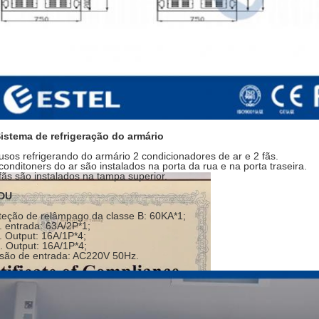
istema de refrigeração do armário
usos refrigerando do armário 2 condicionadores de ar e 2 fãs.
conditoners do ar são instalados na porta da rua e na porta traseira.
fãs são instalados na tampa superior.
PDU
teção de relâmpago da classe B:
60KA*1;
. entrada: 63A/2P*1;
. Output: 16A/1P*4;
. Output: 16A/1P*4;
são de entrada: AC220V 50Hz.