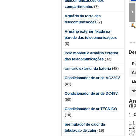
telecomunicações dos
compartimentos
(7)
Armário da torre das
telecomunicações
(7)
Armário exterior fixado na
parede das telecomunicações
(8)
Des
Polo montou o armário exterior
das telecomunicações
(32)
Po
armário exterior da bateria
(42)
Ce
Condicionador de ar de AC220V
Ma
(41)
si
Condicionador de ar de DC48V
(58)
Ar
di
Condicionador de ar TÉCNICO
1.
C
(10)
1,1
permutador de calor da
1,2
tubulação de calor
(19)
1,3
1,4