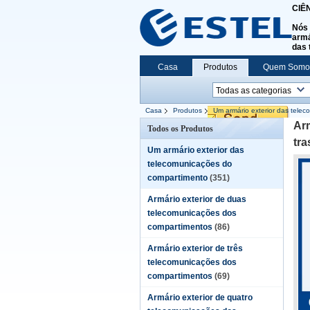
CIÊ
Nós 
armá
das 
Casa
Produtos
Quem Somo
Casa
Produtos
Um armário exterior das tele
do acesso 27U
Arm
Todos os Produtos
tra
Um armário exterior das
telecomunicações do
compartimento
(351)
Armário exterior de duas
telecomunicações dos
compartimentos
(86)
Armário exterior de três
telecomunicações dos
compartimentos
(69)
Armário exterior de quatro