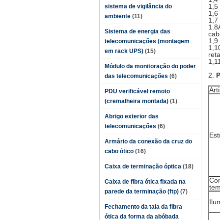
1,5
sistema de vigilância do
1,6
ambiente
(11)
1,7
1.8
Sistema de energia das
cab
1,9
telecomunicações (montagem
1,1
em rack UPS)
(15)
ret
1,1
Módulo da monitoração do poder
2.
P
das telecomunicações
(6)
Art
PDU verificável remoto
(cremalheira montada)
(1)
Abrigo exterior das
telecomunicações
(6)
Est
Armário da conexão da cruz do
cabo ótico
(16)
Caixa de terminação óptica
(18)
Con
Caixa de fibra ótica fixada na
tem
parede da terminação (ftp)
(7)
Ilu
Fechamento da tala da fibra
ótica da forma da abóbada