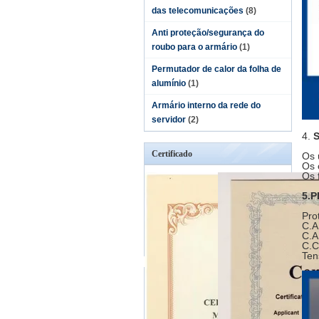
das telecomunicações
(8)
Anti proteção/segurança do
roubo para o armário
(1)
Permutador de calor da folha de
alumínio
(1)
Armário interno da rede do
servidor
(2)
4.
S
Certificado
Os 
Os 
Os 
5.
Pro
C.A
C.A
C.C
Ten