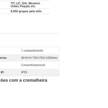
T/T, L/C, D/A, Western
Union, Paypal, etc.
8.000 grupos pelo mês
1 compartimento
erno:
W×D×H 750×750×1500mm
Cinzento/opcional
 IP:
IP55
ões com a cremalheira