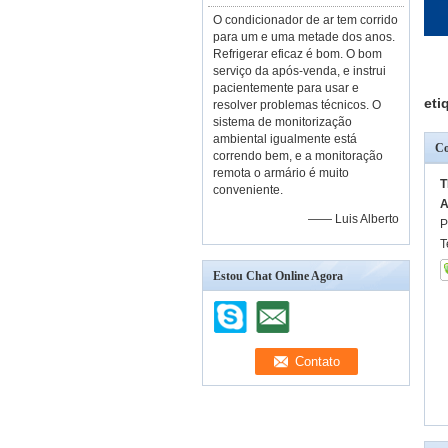
O condicionador de ar tem corrido
para um e uma metade dos anos.
Refrigerar eficaz é bom. O bom
serviço da após-venda, e instrui
pacientemente para usar e
eti
resolver problemas técnicos. O
sistema de monitorização
ambiental igualmente está
Co
correndo bem, e a monitoração
remota o armário é muito
T
conveniente.
A
—— Luis Alberto
P
T
Estou Chat Online Agora