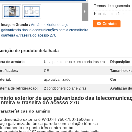
Termos de pagamento:
Habilidade da fonte:
Contato
Imagem Grande :
Armário exterior de aço
galvanizado das telecomunicações com a cremalheira
dianteira & traseira do acesso 27U
crição de produto detalhada
rta de armário:
Uma porta da rua e uma porta traseira
Disposição:
rtificados:
CE
Tamanho ext
terial:
aço galvanizado
Cor:
stema de refrigeração:
2 condtioners do ar e 2 fãs
Avaliação do
mário exterior
de aço galvanizado
das telecomunicaç
anteira & traseira do acesso 27U
aracterísticas do armário
 a dimensão externo é
W×D×H 750×750×1500mm
 aço galvanizado, única parede com isolação térmica
 fechamento de ponto três contra-roubo
 o armário inclui 19" cremalheira padrão da instalação.