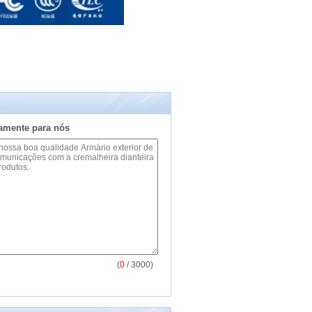
tamente para nós
(
0
/ 3000)