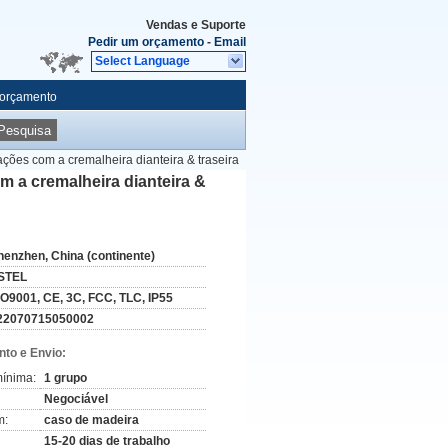
Vendas e Suporte
Pedir um orçamento
-
Email
Select Language
 orçamento
Pesquisa
ções com a cremalheira dianteira & traseira
m a cremalheira dianteira &
henzhen, China (continente)
STEL
SO9001, CE, 3C, FCC, TLC, IP55
22070715050002
to e Envio:
ínima:
1 grupo
Negociável
m:
caso de madeira
15-20 dias de trabalho