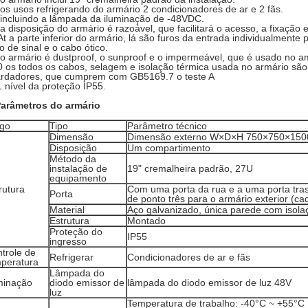
 os usos refrigerando do armário 2 condicionadores de ar e 2 fãs.
 incluindo a lâmpada da iluminação de -48VDC.
 a disposição do armário é razoável, que facilitará o acesso, a fixação 
At a parte inferior do armário, lá são furos da entrada individualmente p
o de sinal e o cabo ótico.
 o armário é dustproof, o sunproof e o impermeável, que é usado no am
0 os todos os cabos, selagem e isolação térmica usada no armário são 
ardadores, que cumprem com GB5169.7 o teste A
1 nível da proteção IP55.
arâmetros do armário
igo
Tipo
Parâmetro técnico
Dimensão
Dimensão externo
W×D×H 750×750×15
Disposição
Um compartimento
Método da
instalação de
19" cremalheira padrão, 27U
equipamento
rutura
Com uma porta da rua e a uma porta tra
Porta
de ponto três para o armário exterior (c
Material
Aço galvanizado, única parede com isola
Estrutura
Montado
Proteção do
IP55
ingresso
trole de
Refrigerar
Condicionadores de ar e fãs
peratura
Lâmpada do
minação
diodo emissor de
lâmpada do diodo emissor de luz 48V
luz
Temperatura de trabalho: -40°C ~ +55°C