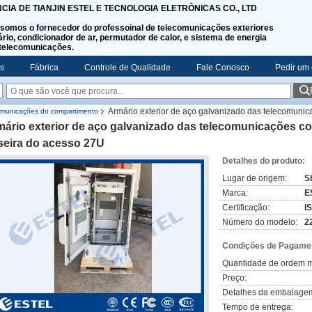
NCIA DE TIANJIN ESTEL E TECNOLOGIA ELETRÔNICAS CO., LTD
somos o fornecedor do professoinal de telecomunicações exteriores
rio, condicionador de ar, permutador de calor, e sistema de energia
telecomunicações.
s
Fábrica
Controle de Qualidade
Fale Conosco
Pedir um
Armário exterior de aço galvanizado das telecomunica
comunicações do compartimento
ário exterior de aço galvanizado das telecomunicações co
seira do acesso 27U
Detalhes do produto:
Lugar de origem:
S
Marca:
E
Certificação:
I
Número do modelo:
2
Condições de Pagamen
Quantidade de ordem m
Preço:
Detalhes da embalage
Tempo de entrega: