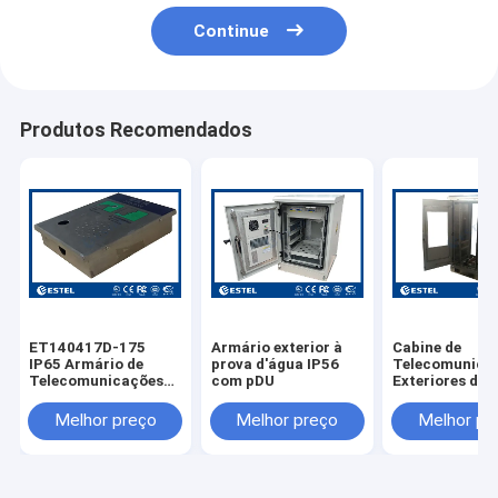
Continue
Produtos Recomendados
ET140417D-175
Armário exterior à
Cabine de
IP65 Armário de
prova d'água IP56
Telecomunica
Telecomunicações
com pDU
Exteriores de 
Impotente de Aço
Inoxidável 304
Inoxidável Montado
ET7585180A-
Melhor preço
Melhor preço
Melhor pr
na Parede
Com Duas Por