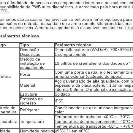
ido à facilidade do acesso aos componentes internos e aos subconju
isponibilidade de PWB auto-diagnóstico, é acreditado pela hora média
TR).
armários são assoalho montável com a entrada inferior equipada para 
conexões da entrada, da saída e do alarme remoto são prendidas aos t
ilmente acessíveis. A entrada superior está disponível mediante solicita
parâmetros técnicos
igo
Tipo
Parâmetro técnico
Dimensão
Dimensão externo (W×D×H): 700×970×
Disposição
1 compartimento
Método da
instalação de
19 trilhos de cremalheira dos dados do ″
equipamento
Com uma porta da rua, e o fechamento es
Porta
rutura
armário exterior (cadeado do apoio)
Aço galvanizado de alta qualidade, com 
Material
espessura da placa exterior: 1.5mm, esp
interna: 0.8mm. O material de isolação
Estrutura
Soldado
Proteção do
IP55
ingresso
trole de
Condicionador de ar e unidade integrada
Refrigerar
peratura
calor
Temperatura de trabalho: 40°C ~ +70°C
mperatura
Temperatura
Temperatura de armazenamento: -40°C 
Temperatura do transporte: -50°C ~ +70
idade
Humidade relativa
≤95% (+ em 40°C)