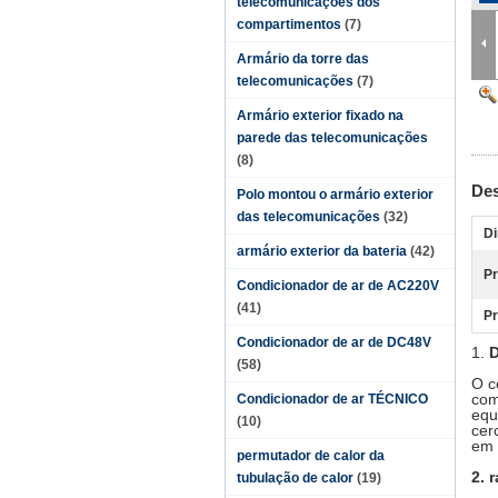
telecomunicações dos
compartimentos
(7)
Armário da torre das
telecomunicações
(7)
Armário exterior fixado na
parede das telecomunicações
(8)
Des
Polo montou o armário exterior
das telecomunicações
(32)
D
armário exterior da bateria
(42)
Pr
Condicionador de ar de AC220V
(41)
Pr
Condicionador de ar de DC48V
1.
D
(58)
O c
com
Condicionador de ar TÉCNICO
equ
(10)
cer
em 
permutador de calor da
2. 
tubulação de calor
(19)