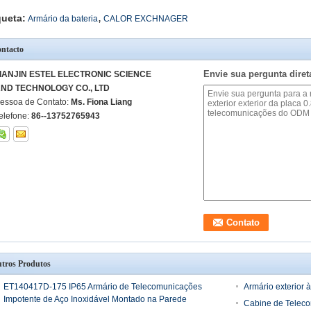
,
queta:
Armário da bateria
CALOR EXCHNAGER
ntacto
Envie sua pergunta dire
IANJIN ESTEL ELECTRONIC SCIENCE
ND TECHNOLOGY CO., LTD
essoa de Contato:
Ms. Fiona Liang
elefone:
86--13752765943
tros Produtos
ET140417D-175 IP65 Armário de Telecomunicações
Armário exterior
Impotente de Aço Inoxidável Montado na Parede
Cabine de Teleco