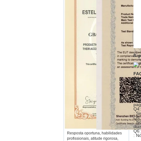
8. 
FA
Q1:
: S
Q2.
: B
Q3:
: S
pag
Q4:
: S
Q5:
: N
dia
Q6:
Resposta oportuna, habilidades
: N
profissionais, atitude rigorosa,