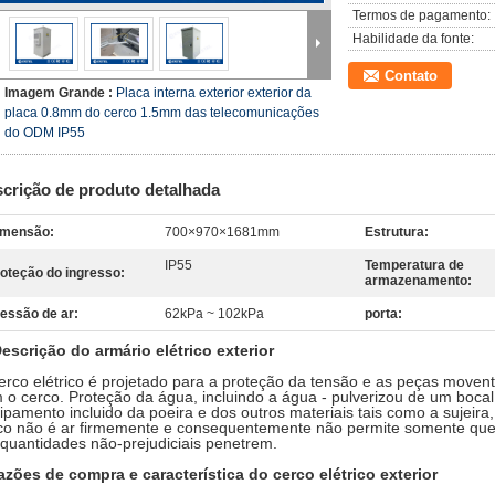
Termos de pagamento:
Habilidade da fonte:
Contato
Imagem Grande :
Placa interna exterior exterior da
placa 0.8mm do cerco 1.5mm das telecomunicações
do ODM IP55
crição de produto detalhada
imensão:
700×970×1681mm
Estrutura:
IP55
Temperatura de
oteção do ingresso:
armazenamento:
essão de ar:
62kPa ~ 102kPa
porta:
escrição do armário elétrico exterior
erco elétrico é projetado para a proteção da tensão e as peças move
 o cerco. Proteção da água, incluindo a água - pulverizou de um bocal
ipamento incluido da poeira e dos outros materiais tais como a sujeira,
co não é ar firmemente e consequentemente não permite somente que 
quantidades não-prejudiciais penetrem.
razões de compra e característica do cerco elétrico exterior