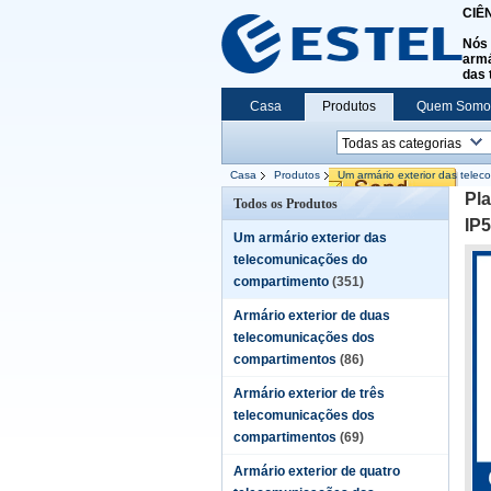
CIÊ
Nós 
armá
das 
Casa
Produtos
Quem Somo
Casa
Produtos
Um armário exterior das tele
IP55
Pla
Todos os Produtos
IP
Um armário exterior das
telecomunicações do
compartimento
(351)
Armário exterior de duas
telecomunicações dos
compartimentos
(86)
Armário exterior de três
telecomunicações dos
compartimentos
(69)
Armário exterior de quatro