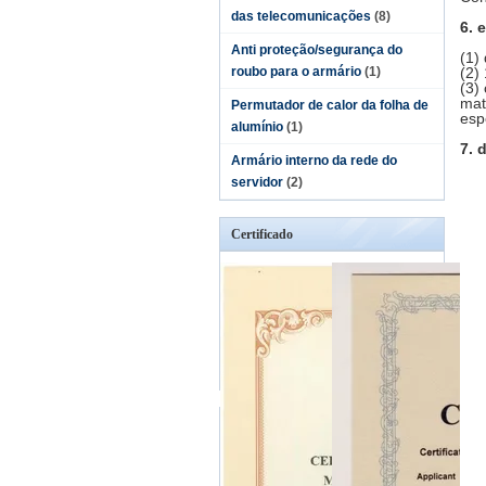
das telecomunicações
(8)
6. 
Anti proteção/segurança do
(1)
roubo para o armário
(1)
(2)
(3)
mat
Permutador de calor da folha de
esp
alumínio
(1)
7. 
Armário interno da rede do
servidor
(2)
Certificado