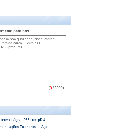
tamente para nós
(
0
/ 3000)
 à prova d'água IP56 com pDU
municações Exteriores de Aço