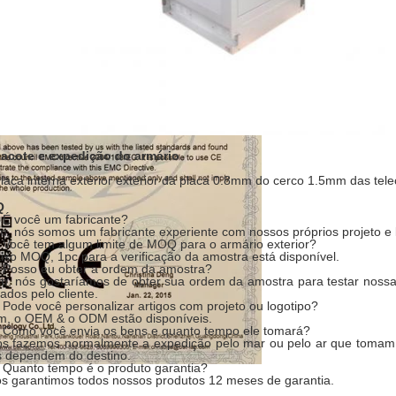
pacote e expedição do armário
Q
 É você um fabricante?
im, nós somos um fabricante experiente com nossos próprios projeto e 
 Você tem algum limite de MOQ para o armário exterior?
aixo MOQ, 1pc para a verificação da amostra está disponível.
 Posso eu obter a ordem da amostra?
im, nós gostaríamos de obter sua ordem da amostra para testar noss
ados pelo cliente.
 Pode você personalizar artigos com projeto ou logotipo?
im, o OEM & o ODM estão disponíveis.
 Como você envia os bens e quanto tempo ele tomará?
ós fazemos normalmente a expedição pelo mar ou pelo ar que tomam
s dependem do destino.
 Quanto tempo é o produto garantia?
ós garantimos todos nossos produtos 12 meses de garantia.