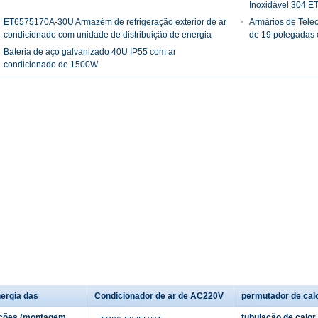
Inoxidável 304 
ET6575170A-30U Armazém de refrigeração exterior de ar
Armários de Tele
condicionado com unidade de distribuição de energia
de 19 polegadas 
Bateria de aço galvanizado 40U IP55 com ar
condicionado de 1500W
ergia das
Condicionador de ar de AC220V
permutador de cal
ções (montagem
tubulação de calor