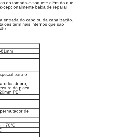
ntos do tomada-e-soquete além do que
 excepcionalmente baixa de reparar
a entrada do cabo ou da canalização.
alões terminais internos que são
ção.
1681mm
pecial para o
paredes dobro,
essura da placa
 é 20mm PEF
 permutador de
~ + 70°C
°C