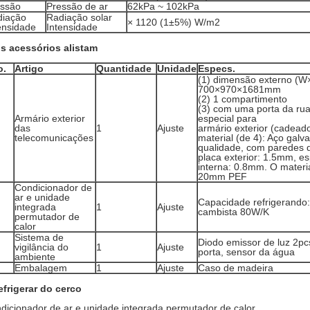
essão
Pressão de ar
62kPa ~ 102kPa
diação
Radiação solar
× 1120 (1±5%) W/m2
ensidade
Intensidade
os acessórios alistam
o.
Artigo
Quantidade
Unidade
Especs.
(1) dimensão externo (W
700×970×1681mm
(2) 1 compartimento
(3) com uma porta da rua
Armário exterior
especial para
das
1
Ajuste
armário exterior (cadeado
telecomunicações
material (de 4): Aço galv
qualidade, com paredes 
placa exterior: 1.5mm, e
interna: 0.8mm. O materia
20mm PEF
Condicionador de
ar e unidade
Capacidade refrigerando
integrada
1
Ajuste
cambista 80W/K
permutador de
calor
Sistema de
Diodo emissor de luz 2pc
vigilância do
1
Ajuste
porta, sensor da água
ambiente
Embalagem
1
Ajuste
Caso de madeira
refrigerar do cerco
dicionador de ar e unidade integrada permutador de calor