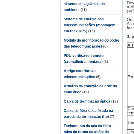
Dev
sistema de vigilância do
a d
ambiente
(11)
(MT
Sistema de energia das
Os 
As 
telecomunicações (montagem
fac
em rack UPS)
(15)
3. 
Módulo da monitoração do poder
Art
das telecomunicações
(6)
PDU verificável remoto
(cremalheira montada)
(1)
Abrigo exterior das
Est
telecomunicações
(6)
Armário da conexão da cruz do
cabo ótico
(16)
Caixa de terminação óptica
(18)
Con
Caixa de fibra ótica fixada na
tem
parede da terminação (ftp)
(7)
Te
Fechamento da tala da fibra
Um
ótica da forma da abóbada