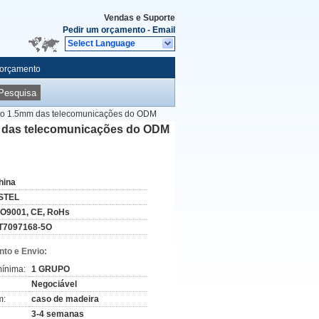
Vendas e Suporte
Pedir um orçamento
-
Email
Select Language
 orçamento
Pesquisa
cerco 1.5mm das telecomunicações do ODM
mm das telecomunicações do ODM
hina
STEL
SO9001, CE, RoHs
T7097168-5O
to e Envio:
ínima:
1 GRUPO
Negociável
m:
caso de madeira
3-4 semanas