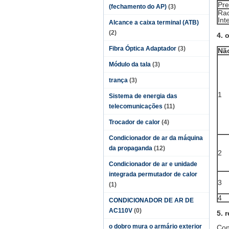
Pr
(fechamento do AP)
(3)
Ra
Int
Alcance a caixa terminal (ATB)
(2)
4. 
Fibra Óptica Adaptador
(3)
Nã
Módulo da tala
(3)
trança
(3)
1
Sistema de energia das
telecomunicações
(11)
Trocador de calor
(4)
Condicionador de ar da máquina
da propaganda
(12)
2
Condicionador de ar e unidade
integrada permutador de calor
3
(1)
4
CONDICIONADOR DE AR DE
AC110V
(0)
5. 
o dobro mura o armário exterior
Con