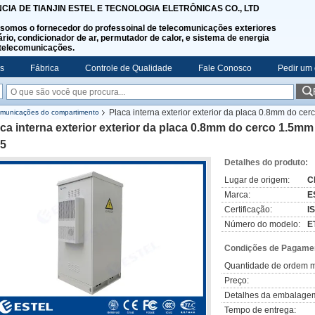
NCIA DE TIANJIN ESTEL E TECNOLOGIA ELETRÔNICAS CO., LTD
somos o fornecedor do professoinal de telecomunicações exteriores
rio, condicionador de ar, permutador de calor, e sistema de energia
telecomunicações.
s
Fábrica
Controle de Qualidade
Fale Conosco
Pedir um
Placa interna exterior exterior da placa 0.8mm do 
comunicações do compartimento
ca interna exterior exterior da placa 0.8mm do cerco 1.5
55
Detalhes do produto:
Lugar de origem:
C
Marca:
E
Certificação:
I
Número do modelo:
E
Condições de Pagamen
Quantidade de ordem m
Preço:
Detalhes da embalage
Tempo de entrega: