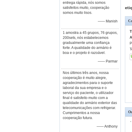
entrega rápida, nós somos
eti
satisfeitos muito, cooperação
somos muito lisos.
Co
—— Manish
T
1 amostra a 45 grupos, 76 grupos,
A
200sets, nós estabelecemos
gradualmente uma confiança
P
forte. A qualidade do armário é
T
boa e o projeto é razoável.
—— Parmar
Nos últimos três anos, nossa
cooperação é muito alegre,
agradecimentos para o suporte
laboral da sua empresa e o
serviço do paciente, o utilizador
final é satisfeito muito com a
qualidade do armário exterior das
telecomunicações com refrigerar.
Ou
Cumprimentos a nossa
cooperação futura.
—— Anthony