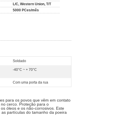
L/C, Western Union, T/T
5000 PCes/mês
Soldado
-40°C ~ + 70°C
Com uma porta da rua
ntes para os povos que vêm em contato
 no cerco. Proteção para o
 os óleos e os não-corrosivos. Este
as partículas do tamanho da poeira