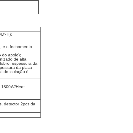
×D×H):
, e o fechamento
 do apoio);
anizado de alta
dobro, espessura da
spessura da placa
l de isolação é
: 1500W/Heat
s, detector 2pcs da