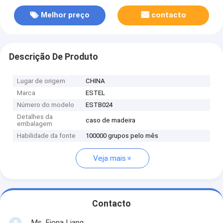
Melhor preço
contacto
Descrição De Produto
Lugar de origem
CHINA
Marca
ESTEL
Número do modelo
ESTB024
Detalhes da
caso de madeira
embalagem
Habilidade da fonte
100000 grupos pelo mês
Veja mais
Contacto
Ms. Fiona Liang