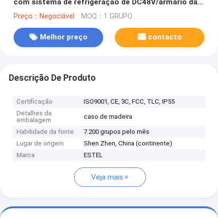
com sistema de refrigeração de DC48V/armário da
estação base
Preço：Negociável
MOQ：1 GRUPO
Melhor preço
contacto
Descrição De Produto
Certificação
ISO9001, CE, 3C, FCC, TLC, IP55
Detalhes da
caso de madeira
embalagem
Habilidade da fonte
7.200 grupos pelo mês
Lugar de origem
Shen Zhen, China (continente)
Marca
ESTEL
Veja mais