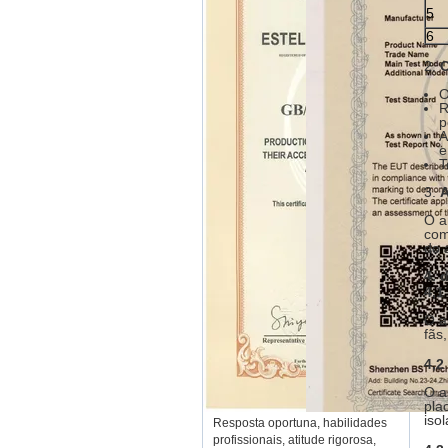
5
6
2.
C
O
R
p
A
e
T
3.
A
O a
com
do 
4. 
4,1
O a
fãs
4,2
O a
pla
iso
Resposta oportuna, habilidades
profissionais, atitude rigorosa,