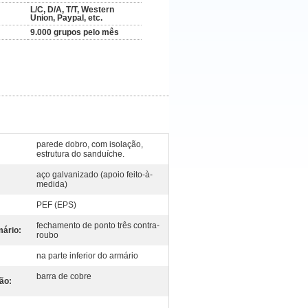
L/C, D/A, T/T, Western
Union, Paypal, etc.
9.000 grupos pelo mês
parede dobro, com isolação,
estrutura do sanduíche.
aço galvanizado (apoio feito-à-
medida)
PEF (EPS)
fechamento de ponto três contra-
ário:
roubo
na parte inferior do armário
barra de cobre
ão: