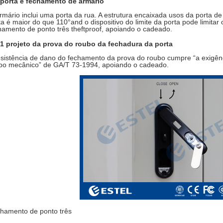
 porta e fechamento de armário
rmário inclui uma porta da rua. A estrutura encaixada usos da porta d
ta é maior do que 110°and o dispositivo do limite da porta pode limita
hamento de ponto três theftproof, apoiando o cadeado.
.1 projeto da prova do roubo da fechadura da porta
esistência de dano do fechamento da prova do roubo cumpre “a exigên
bo mecânico” de GA/T 73-1994, apoiando o cadeado.
hamento de ponto três