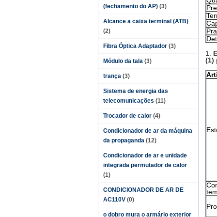
Qua
(fechamento do AP)
(3)
Pre
Te
Alcance a caixa terminal (ATB)
Cap
Pra
(2)
Det
Fibra Óptica Adaptador
(3)
1.
E
(1)
Módulo da tala
(3)
Art
trança
(3)
Sistema de energia das
telecomunicações
(11)
Trocador de calor
(4)
Est
Condicionador de ar da máquina
da propaganda
(12)
Condicionador de ar e unidade
integrada permutador de calor
(1)
Con
CONDICIONADOR DE AR DE
tem
AC110V
(0)
Pro
o dobro mura o armário exterior