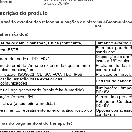
frigerar:
e fãs de DC48V
scrição do produto
 armário exterior das telecomunicações do sistema 4G/comunica
anti
alhes rápidos:
ar de origem: Shenzhen, China (continente)
Tamanho externo
Estrutura: parede d
rca: ESTEL
sanduíche.
Disposição do armá
mero de modelo: DDTE071
instalar 19" equip
e do produto: Armário exterior do equipamento
Fechamento do arm
telecomunicações
contra-roubo
tificação: ISO9001, CE, 3C, FCC, TLC, IP55
Proteção em nível:
icação: estação base exterior das
Entrada do cabo: na
ecomunicações
Iluminação: Lâmpad
erial: aço galvanizado (apoio feito-à-medida)
DC48V
lação térmica: PEF
Aterrando a proteç
Refrigerar: Condic
: cinza (apoio feito-à-medida)
DC48V
estimento: revestimento exterior anticorrosivo do
Opções dos acessór
conduzida
mos do pagamento & do transporte: