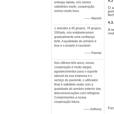
4,3
entrega rápida, nós somos
satisfeitos muito, cooperação
O a
somos muito lisos.
por
fec
—— Manish
4.3
1 amostra a 45 grupos, 76 grupos,
A r
200sets, nós estabelecemos
rou
gradualmente uma confiança
forte. A qualidade do armário é
boa e o projeto é razoável.
—— Parmar
Nos últimos três anos, nossa
cooperação é muito alegre,
agradecimentos para o suporte
laboral da sua empresa e o
serviço do paciente, o utilizador
final é satisfeito muito com a
qualidade do armário exterior das
telecomunicações com refrigerar.
Cumprimentos a nossa
cooperação futura.
Fec
—— Anthony