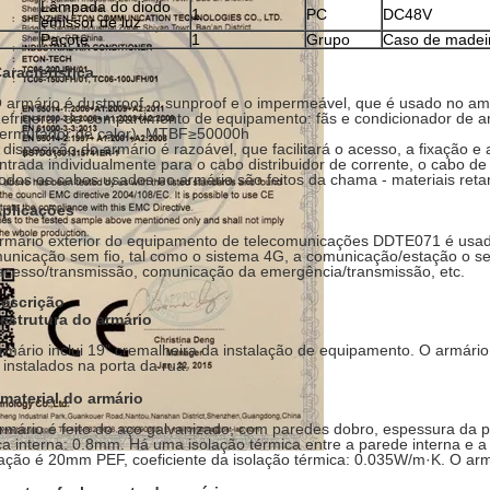
Lâmpada do diodo
1
PC
DC48V
emissor de luz
Pacote
1
Grupo
Caso de madei
aracterística
 armário é dustproof, o sunproof e o impermeável, que é usado no amb
efrigerar de compartimento de equipamento: fãs e condicionador de ar.
ermutador de calor). MTBF≥50000h
 disposição do armário é razoável, que facilitará o acesso, a fixação e
ntrada individualmente para o cabo distribuidor de corrente, o cabo de 
odos os cabos usados no armário são feitos da chama - materiais reta
plicações
rmário exterior do equipamento de telecomunicações DDTE071 é usad
unicação sem fio, tal como o sistema 4G, a comunicação/estação o serv
acesso/transmissão, comunicação da emergência/transmissão, etc.
descrição
 estrutura do armário
rmário inclui 19" cremalheira da instalação de equipamento. O armário 
, instalados na porta da rua.
 material do armário
rmário é feito do aço galvanizado, com paredes dobro, espessura da p
ca interna: 0.8mm. Há uma isolação térmica entre a parede interna e a 
lação é 20mm PEF, coeficiente da isolação térmica: 0.035W/m·K. O arm