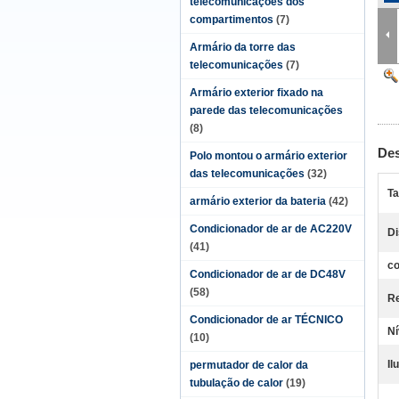
telecomunicações dos
compartimentos
(7)
Armário da torre das
telecomunicações
(7)
Armário exterior fixado na
parede das telecomunicações
(8)
Des
Polo montou o armário exterior
das telecomunicações
(32)
Ta
armário exterior da bateria
(42)
Condicionador de ar de AC220V
Di
(41)
co
Condicionador de ar de DC48V
(58)
Re
Condicionador de ar TÉCNICO
Ní
(10)
Il
permutador de calor da
tubulação de calor
(19)