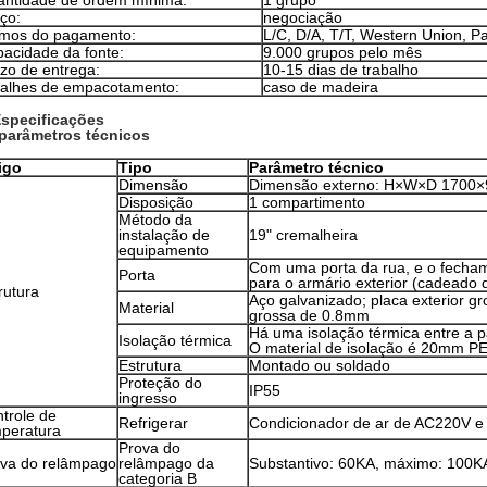
ntidade de ordem mínima:
1 grupo
ço:
negociação
rmos do pagamento:
L/C, D/A, T/T, Western Union, Pa
acidade da fonte:
9.000 grupos pelo mês
zo de entrega:
10-15 dias de trabalho
alhes de empacotamento:
caso de madeira
specificações
 parâmetros técnicos
igo
Tipo
Parâmetro técnico
Dimensão
Dimensão externo: H×W×D 1700
Disposição
1 compartimento
Método da
instalação de
19" cremalheira
equipamento
Com uma porta da rua, e o fecham
Porta
para o armário exterior (cadeado 
rutura
Aço galvanizado; placa exterior g
Material
grossa de 0.8mm
Há uma isolação térmica entre a pa
Isolação térmica
O material de isolação é 20mm PE
Estrutura
Montado ou soldado
Proteção do
IP55
ingresso
trole de
Refrigerar
Condicionador de ar de AC220V e
peratura
Prova do
va do relâmpago
relâmpago da
Substantivo: 60KA, máximo: 100K
categoria B