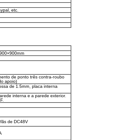
ypal, etc.
×900×900mm
ento de ponto três contra-roubo
do apoio)
rossa de 1.5mm, placa interna
rede interna e a parede exterior.
F.
 fãs de DC48V
A