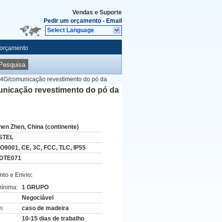
Vendas e Suporte
Pedir um orçamento
-
Email
Select Language
 orçamento
Pesquisa
a 4G/comunicação revestimento do pó da
unicação revestimento do pó da
hen Zhen, China (continente)
STEL
SO9001, CE, 3C, FCC, TLC, IP55
DTE071
to e Envio:
ínima:
1 GRUPO
Negociável
m:
caso de madeira
10-15 dias de trabalho