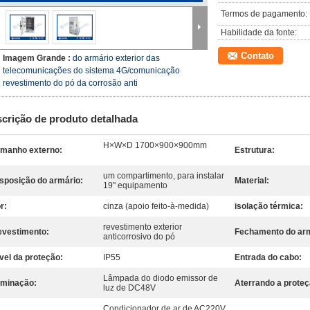
Termos de pagamento:
Habilidade da fonte:
Contato
Imagem Grande :
do armário exterior das
telecomunicações do sistema 4G/comunicação
revestimento do pó da corrosão anti
crição de produto detalhada
H×W×D 1700×900×900mm
manho externo:
Estrutura:
um compartimento, para instalar
sposição do armário:
Material:
19" equipamento
r:
cinza (apoio feito-à-medida)
isolação térmica:
revestimento exterior
vestimento:
Fechamento do arm
anticorrosivo do pó
vel da proteção:
IP55
Entrada do cabo:
Lâmpada do diodo emissor de
uminação:
Aterrando a proteç
luz de DC48V
Condicionador de ar de AC220V