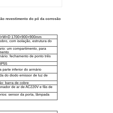
ção revestimento do pó da corrosão
 H×W×D 1700×900×900mm
obro, com isolação, estrutura do
rio: um compartimento, para
amento
ário: fechamento de ponto três
 IP55
 parte inferior do armário
a do diodo emissor de luz de
ão: barra de cobre
ionador de ar de AC220V e fãs de
ios: sensor da porta, lâmpada