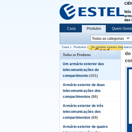
CIÊ
Nós 
armá
das 
Casa
Produtos
Quem Somo
Casa
Produtos
Um armário exterior das tele
corrosão anti
do
Todos os Produtos
cor
Um armário exterior das
telecomunicações do
compartimento
(351)
Armário exterior de duas
telecomunicações dos
compartimentos
(86)
Armário exterior de três
telecomunicações dos
compartimentos
(69)
Armário exterior de quatro