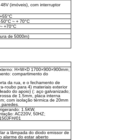
48V (imóveis), com interruptor
 +55°C
-50°C ~ + 70°C
 ~ +70°C
ltura de 5000m)
externo: H×W×D 1700×900×900mm;
mento: compartimento do
rta da rua, e o fechamento de
ra-roubo para 4) materiais exterior
deado do apoio) (: aço galvanizado;
grossa de 1.5mm, placa interna
mm; com isolação térmica de 20mm
 paredes.
rigerando: 1.5KW,
ntação: AC220V, 50HZ;
150JFH/01
lar a lâmpada do diodo emissor de
 o alarme do estar aberto