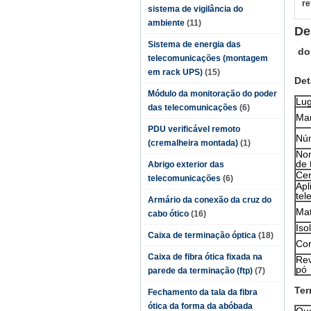
re
sistema de vigilância do
ambiente
(11)
De
Sistema de energia das
do
telecomunicações (montagem
em rack UPS)
(15)
Det
Módulo da monitoração do poder
Lug
das telecomunicações
(6)
Ma
PDU verificável remoto
Nú
(cremalheira montada)
(1)
Nom
de 
Abrigo exterior das
Cer
telecomunicações
(6)
Apl
tel
Armário da conexão da cruz do
Mat
cabo ótico
(16)
Iso
Caixa de terminação óptica
(18)
Cor
Caixa de fibra ótica fixada na
Rev
pó
parede da terminação (ftp)
(7)
Ter
Fechamento da tala da fibra
ótica da forma da abóbada