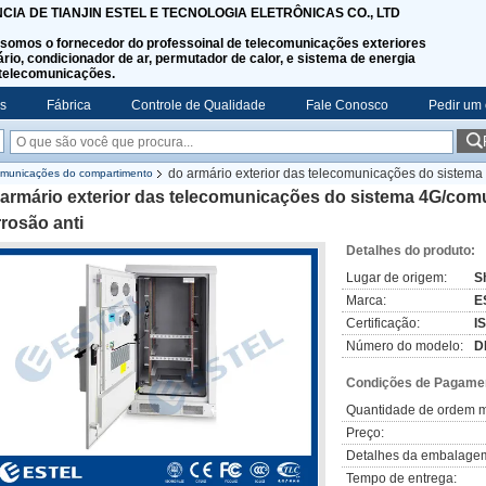
NCIA DE TIANJIN ESTEL E TECNOLOGIA ELETRÔNICAS CO., LTD
somos o fornecedor do professoinal de telecomunicações exteriores
rio, condicionador de ar, permutador de calor, e sistema de energia
telecomunicações.
s
Fábrica
Controle de Qualidade
Fale Conosco
Pedir um
do armário exterior das telecomunicações do sistem
comunicações do compartimento
 armário exterior das telecomunicações do sistema 4G/com
rosão anti
Detalhes do produto:
Lugar de origem:
S
Marca:
E
Certificação:
I
Número do modelo:
D
Condições de Pagamen
Quantidade de ordem m
Preço:
Detalhes da embalage
Tempo de entrega: