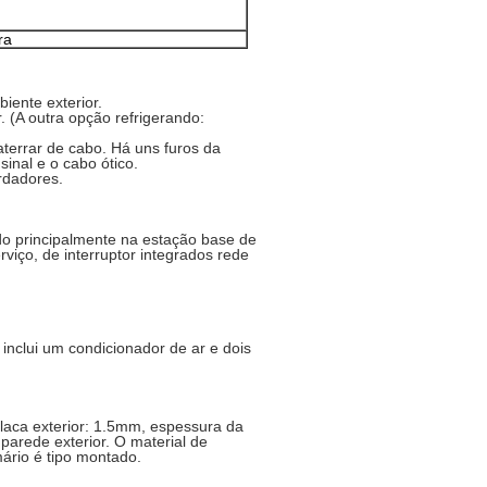
ra
iente exterior.
 (A outra opção refrigerando:
 aterrar de cabo. Há uns furos da
sinal e o cabo ótico.
rdadores.
o principalmente na estação base de
iço, de interruptor integrados rede
inclui um condicionador de ar e dois
laca exterior: 1.5mm, espessura da
parede exterior. O material de
ário é tipo montado.