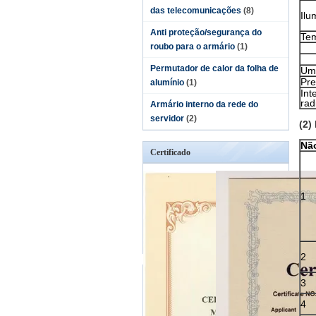
das telecomunicações
(8)
Ilu
Anti proteção/segurança do
Te
roubo para o armário
(1)
Permutador de calor da folha de
Um
Pr
alumínio
(1)
Int
rad
Armário interno da rede do
servidor
(2)
(2)
Nã
Certificado
1
2
3
4