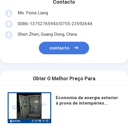
Contacto
Ms. Fiona Liang
0086-13752765943/0755-23592644
Shen Zhen, Guang Dong, China
contacto
Obter O Melhor Preço Para
Economia de energia exterior
à prova de intempéries
profissional 2195×900×900
milímetro do armário dos
dados