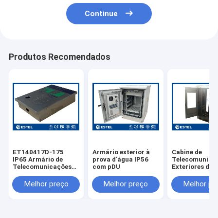
Continue
Produtos Recomendados
ET140417D-175
Armário exterior à
Cabine de
IP65 Armário de
prova d'água IP56
Telecomunica
Telecomunicações
com pDU
Exteriores de 
Impotente de Aço
Inoxidável 304
Inoxidável Montado
ET7585180A-
Melhor preço
Melhor preço
Melhor pr
na Parede
Com Duas Por