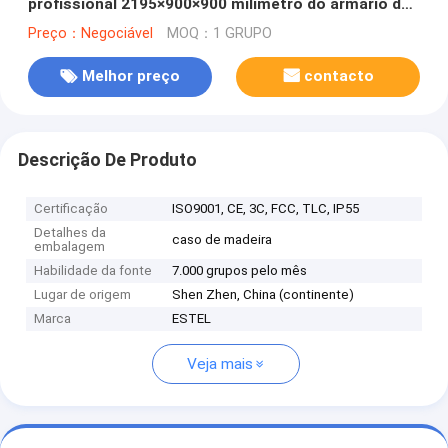
profissional 2195×900×900 milímetro do armário dos
dados
Preço：Negociável
MOQ：1 GRUPO
Melhor preço
contacto
Descrição De Produto
Certificação
ISO9001, CE, 3C, FCC, TLC, IP55
Detalhes da
caso de madeira
embalagem
Habilidade da fonte
7.000 grupos pelo mês
Lugar de origem
Shen Zhen, China (continente)
Marca
ESTEL
Veja mais