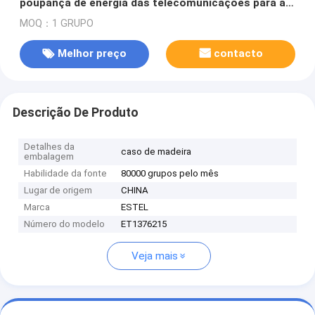
poupança de energia das telecomunicações para a
estação base das telecomunicações
MOQ：1 GRUPO
Melhor preço
contacto
Descrição De Produto
Detalhes da
caso de madeira
embalagem
Habilidade da fonte
80000 grupos pelo mês
Lugar de origem
CHINA
Marca
ESTEL
Número do modelo
ET1376215
Veja mais