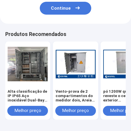
Continue
Produtos Recomendados
Alta classificação de
Vento-prova de 2
pó 1200W que
IP IP65 Aço
compartimentos do
reveste o cerc
inoxidável Dual-Bay
medidor dois, Areia-
exterior
Integrated Outdoor
prova, Chuva-prova,
anticorrosivo 
Telecom Enclosure
Sun-prova e cerco
equipamento 
Melhor preço
Melhor preço
Melhor pr
com controle
exterior contra-
unidade de
térmico inteligente
roubo
monitoração 
ambiente