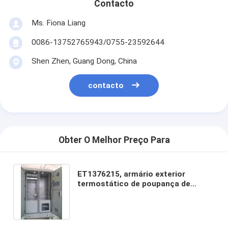
Contacto
Ms. Fiona Liang
0086-13752765943/0755-23592644
Shen Zhen, Guang Dong, China
contacto
Obter O Melhor Preço Para
ET1376215, armário exterior
termostático de poupança de
energia das telecomunicações para
a estação base das
telecomunicações