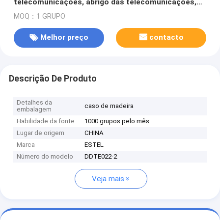
telecomunicações, abrigo das telecomunicações,
armário da rua, IP55
MOQ：1 GRUPO
Melhor preço
contacto
Descrição De Produto
Detalhes da
caso de madeira
embalagem
Habilidade da fonte
1000 grupos pelo mês
Lugar de origem
CHINA
Marca
ESTEL
Número do modelo
DDTE022-2
Veja mais