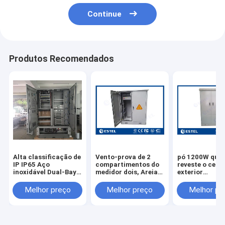
Continue
Produtos Recomendados
Alta classificação de
Vento-prova de 2
pó 1200W que
IP IP65 Aço
compartimentos do
reveste o cerc
inoxidável Dual-Bay
medidor dois, Areia-
exterior
Integrated Outdoor
prova, Chuva-prova,
anticorrosivo 
Telecom Enclosure
Sun-prova e cerco
equipamento 
Melhor preço
Melhor preço
Melhor pr
com controle
exterior contra-
unidade de
térmico inteligente
roubo
monitoração 
ambiente