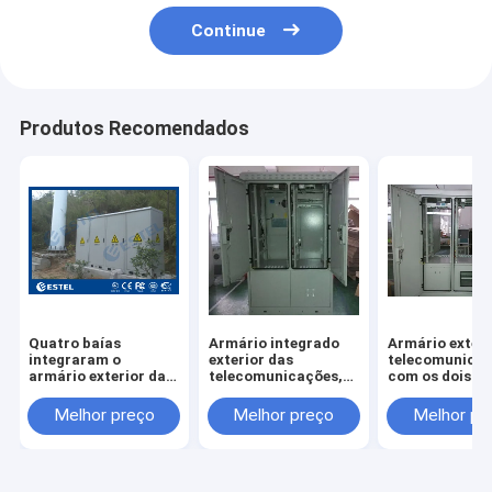
Continue
Produtos Recomendados
Quatro baías
Armário integrado
Armário exteri
integraram o
exterior das
telecomunicaç
armário exterior das
telecomunicações,
com os dois
telecomunicações
compartimento
compartiment
com relação de
superior do
equipamento e
Melhor preço
Melhor preço
Melhor pr
comunicação
equipamento, mais
dois
remota, estrutura do
baixo
compartiment
sanduíche com
compartimento de
bateria
isolação
bateria