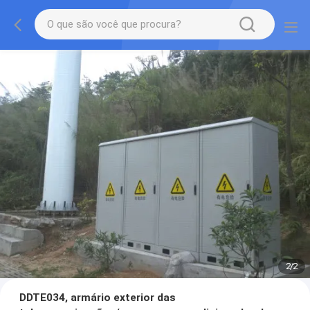
2
/
2
DDTE034, armário exterior das