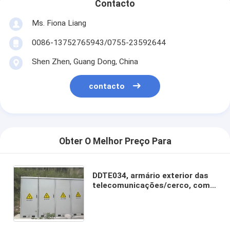
Contacto
Ms. Fiona Liang
0086-13752765943/0755-23592644
Shen Zhen, Guang Dong, China
contacto
Obter O Melhor Preço Para
DDTE034, armário exterior das
telecomunicações/cerco, com
condicionador de ar, 19"
cremalheira, para a estação
base