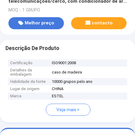
telecomunicações/cerco, com condicionador de ar,
19" cremalheira, para a estação base
MOQ：1 GRUPO
Melhor preço
contacto
Descrição De Produto
Certificação
ISO9001:2008
Detalhes da
caso de madeira
embalagem
Habilidade da fonte
10000 grupos pelo ano
Lugar de origem
CHINA
Marca
ESTEL
Veja mais