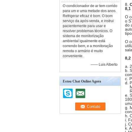
8.
C
O condicionador de ar tem corrido
8,1
para um e uma metade dos anos.
Refrigerar eficaz é bom. O bom
O c
o S
serviço da após-venda, e instrui
do 
pacientemente para usar e
aut
resolver problemas técnicos. O
tip
sistema de monitorização
ambiental igualmente está
O c
uti
correndo bem, e a monitoração
sal
remota o armário é muito
conveniente.
8,2
—— Luis Alberto
a. 
b. 
co
c. 
Estou Chat Online Agora
d. 
M
R
e. 
180
uma
g. 
con
h. 
i. 
j. 
k. 