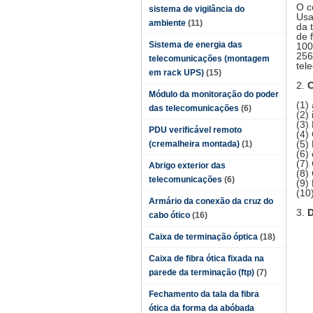
O c
sistema de vigilância do
Usa
ambiente
(11)
da 
de 
Sistema de energia das
100
256
telecomunicações (montagem
tel
em rack UPS)
(15)
2.
C
Módulo da monitoração do poder
(1)
das telecomunicações
(6)
(2) 
(3)
PDU verificável remoto
(4)
(5)
(cremalheira montada)
(1)
(6)
(7)
Abrigo exterior das
(8)
telecomunicações
(6)
(9)
(10
Armário da conexão da cruz do
3.
D
cabo ótico
(16)
Caixa de terminação óptica
(18)
Caixa de fibra ótica fixada na
parede da terminação (ftp)
(7)
Fechamento da tala da fibra
ótica da forma da abóbada