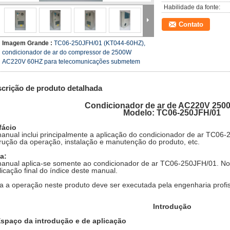
Habilidade da fonte:
Contato
Imagem Grande :
TC06-250JFH/01 (KT044-60HZ),
condicionador de ar do compressor de 2500W
AC220V 60HZ para telecomunicações submetem
crição de produto detalhada
Condicionador de ar de AC220V 250
Modelo: TC06-250JFH/01
fácio
anual inclui principalmente a aplicação do condicionador de ar TC06-
trução da operação, instalação e manutenção do produto, etc.
a:
anual aplica-se somente ao condicionador de ar TC06-250JFH/01. Nos
licação final do índice deste manual.
a a operação neste produto deve ser executada pela engenharia profiss
Introdução
spaço da introdução e de aplicação