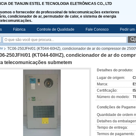
NCIA DE TIANJIN ESTEL E TECNOLOGIA ELETRÔNICAS CO., LTD
somos o fornecedor do professoinal de telecomunicações exteriores
rio, condicionador de ar, permutador de calor, e sistema de energia
telecomunicações.
s
Fábrica
Controle de Qualidade
Fale Conosco
Pedir um
TC06-250JFH/01 (KT044-60HZ), condicionador de ar do compressor de 250
0V
06-250JFH/01 (KT044-60HZ), condicionador de ar do com
ra telecomunicações submetem
Detalhes do produto:
Lugar de origem:
C
Marca:
E
Certificação:
I
Número do modelo:
T
Condições de Pagamen
Quantidade de ordem m
Detalhes da embalage
Tempo de entrega:
Termos de pagamento: