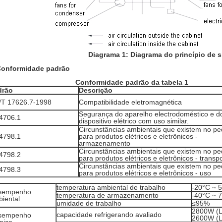
Diagrama 1: Diagrama do princípio de 
onformidade padrão
Conformidade padrão da tabela 1
drão
Descrição
/T 17626.7-1998
Compatibilidade eletromagnética
Segurança do aparelho electrodoméstico e d
4706.1
dispositivo elétrico com uso similar.
Circunstâncias ambientais que existem no pe
4798.1
para produtos elétricos e eletrônicos -
armazenamento
Circunstâncias ambientais que existem no pe
4798.2
para produtos elétricos e eletrônicos - transp
Circunstâncias ambientais que existem no pe
4798.3
para produtos elétricos e eletrônicos - uso
temperatura ambiental de trabalho
-20°C ~ 
sempenho
temperatura de armazenamento
-40°C ~ 
iental
umidade de trabalho
≤95%
2800W (L
capacidade refrigerando avaliado
sempenho
2600W (L