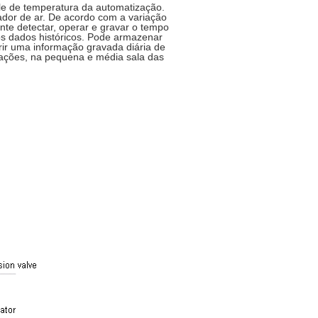
e de temperatura da automatização.
nador de ar. De acordo com a variação
nte detectar, operar e gravar o tempo
os dados históricos. Pode armazenar
irir uma informação gravada diária de
cações, na pequena e média sala das