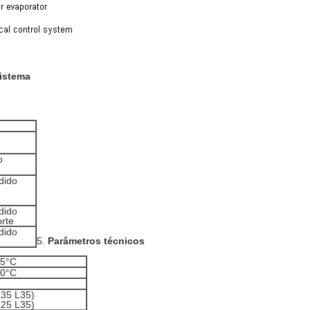
sistema
o
dido
dido
orte
dido
5.
Parâmetros técnicos
55°C
70°C
35 L35)
25 L35)