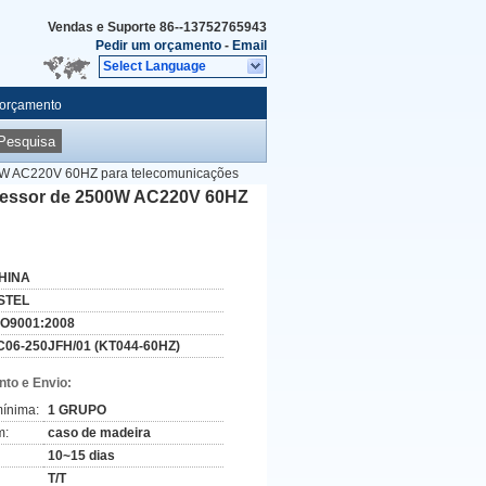
Vendas e Suporte
86--13752765943
Pedir um orçamento
-
Email
Select Language
 orçamento
Pesquisa
0W AC220V 60HZ para telecomunicações
pressor de 2500W AC220V 60HZ
HINA
STEL
SO9001:2008
C06-250JFH/01 (KT044-60HZ)
to e Envio:
ínima:
1 GRUPO
m:
caso de madeira
10~15 dias
T/T