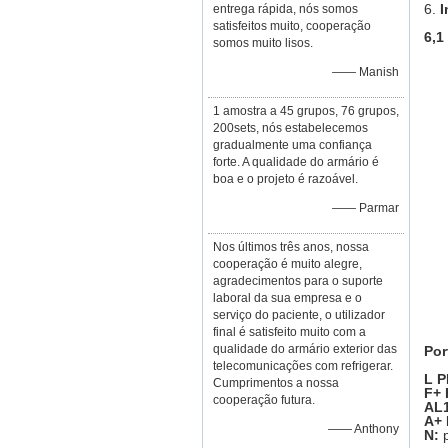
6.
I
entrega rápida, nós somos
satisfeitos muito, cooperação
6,1
somos muito lisos.
—— Manish
1 amostra a 45 grupos, 76 grupos,
200sets, nós estabelecemos
gradualmente uma confiança
forte. A qualidade do armário é
boa e o projeto é razoável.
—— Parmar
Nos últimos três anos, nossa
cooperação é muito alegre,
agradecimentos para o suporte
laboral da sua empresa e o
serviço do paciente, o utilizador
final é satisfeito muito com a
qualidade do armário exterior das
Por
telecomunicações com refrigerar.
L P
Cumprimentos a nossa
F+ 
cooperação futura.
AL1
A+
—— Anthony
N:
p