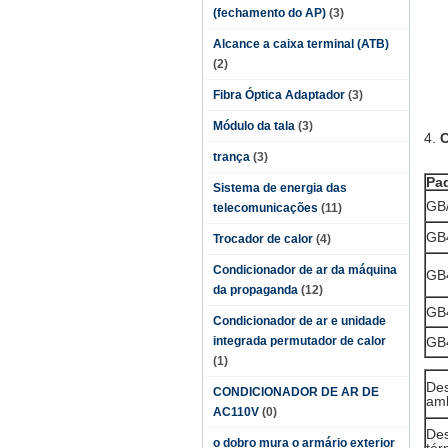
(fechamento do AP)
(3)
Alcance a caixa terminal (ATB)
(2)
Fibra Óptica Adaptador
(3)
Módulo da tala
(3)
4.
C
trança
(3)
Pa
Sistema de energia das
GB
telecomunicações
(11)
GB
Trocador de calor
(4)
Condicionador de ar da máquina
GB
da propaganda
(12)
GB
Condicionador de ar e unidade
integrada permutador de calor
GB
(1)
De
CONDICIONADOR DE AR DE
amb
AC110V
(0)
De
o dobro mura o armário exterior