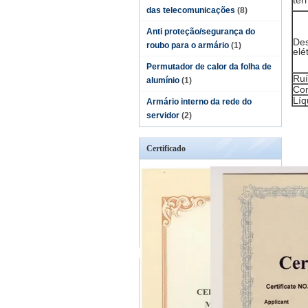
tér
das telecomunicações
(8)
Anti proteção/segurança do
De
roubo para o armário
(1)
elé
Permutador de calor da folha de
Ru
alumínio
(1)
Con
Líq
Armário interno da rede do
servidor
(2)
Certificado