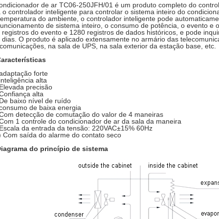
ondicionador de ar TC06-250JFH/01 é um produto completo do control
 o controlador inteligente para controlar o sistema inteiro do condicio
temperatura do ambiente, o controlador inteligente pode automaticame
funcionamento de sistema inteiro, o consumo de potência, o evento e 
 registros do evento e 1280 registros de dados históricos, e pode inqu
 dias. O produto é aplicado extensamente no armário das telecomuni
ecomunicações, na sala de UPS, na sala exterior da estação base, etc.
aracterísticas
 adaptação forte
inteligência alta
 Elevada precisão
 Confiança alta
 De baixo nível de ruído
 consumo de baixa energia
 Com detecção de comutação do valor de 4 maneiras
 Com 1 controle do condicionador de ar da sala da maneira
 Escala da entrada da tensão: 220VAC±15% 60Hz
) Com saída do alarme do contato seco
iagrama do princípio de sistema