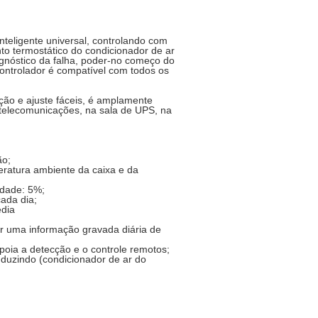
nteligente universal, controlando com
to termostático do condicionador de ar
agnóstico da falha, poder-no começo do
controlador é compatível com todos os
ção e ajuste fáceis, é amplamente
 telecomunicações, na sala de UPS, na
ão;
ratura ambiente da caixa e da
idade: 5%;
cada dia;
édia
tar uma informação gravada diária de
oia a detecção e o controle remotos;
nduzindo (condicionador de ar do