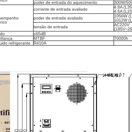
mico
poder de entrada do aquecimento
300W/500
4.8A (L35
corrente de entrada avaliado
4.6A (L25
1056W (L
sempenho
poder de entrada avaliado
1012W (L
trico
AC220V
tensão de entrada
(185V~2
ído
≤65dB
fiança
MTBF
70000h
uido refrigerante
R410A