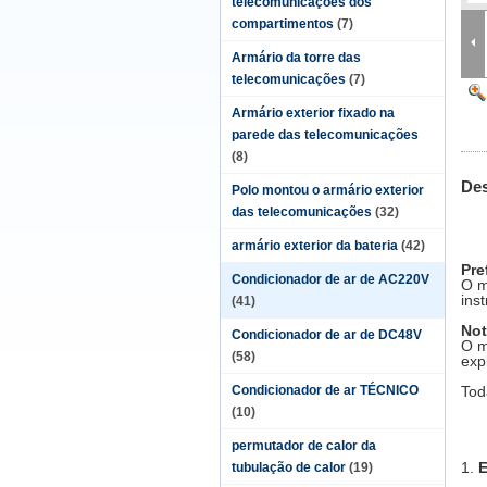
telecomunicações dos
compartimentos
(7)
Armário da torre das
telecomunicações
(7)
Armário exterior fixado na
parede das telecomunicações
(8)
Des
Polo montou o armário exterior
das telecomunicações
(32)
armário exterior da bateria
(42)
Pre
Condicionador de ar de AC220V
O m
ins
(41)
Not
Condicionador de ar de DC48V
O m
(58)
exp
Condicionador de ar TÉCNICO
Tod
(10)
permutador de calor da
1.
E
tubulação de calor
(19)