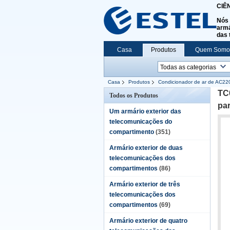
CIÊ
Nós 
armá
das 
Casa
Produtos
Quem Somo
Casa
Produtos
Condicionador de ar de AC22
submetem
TC
Todos os Produtos
pa
Um armário exterior das
telecomunicações do
compartimento
(351)
Armário exterior de duas
telecomunicações dos
compartimentos
(86)
Armário exterior de três
telecomunicações dos
compartimentos
(69)
Armário exterior de quatro