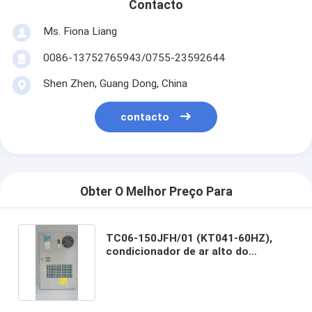
Contacto
Ms. Fiona Liang
0086-13752765943/0755-23592644
Shen Zhen, Guang Dong, China
contacto
Obter O Melhor Preço Para
TC06-150JFH/01 (KT041-60HZ),
condicionador de ar alto do
precisionCompressor de 1500W
AC220V 60HZ