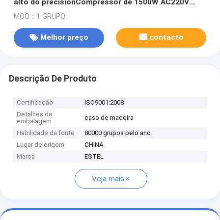
alto do precisionCompressor de 1500W AC220V
60HZ
MOQ：1 GRUPO
Melhor preço
contacto
Descrição De Produto
Certificação
ISO9001:2008
Detalhes da
caso de madeira
embalagem
Habilidade da fonte
80000 grupos pelo ano
Lugar de origem
CHINA
Marca
ESTEL
Veja mais