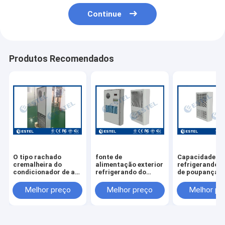
Continue
Produtos Recomendados
O tipo rachado
fonte de
Capacidade
cremalheira do
alimentação exterior
refrigerando e
condicionador de ar
refrigerando do
de poupança d
montou a
condicionador de ar
energia de Em
capacidade 2500W
220VAC do armário
48VDC 600W d
Melhor preço
Melhor preço
Melhor pr
refrigerando
da capacidade
condicionador
2000W com
do armário
capacidade de
aquecimento 1000W