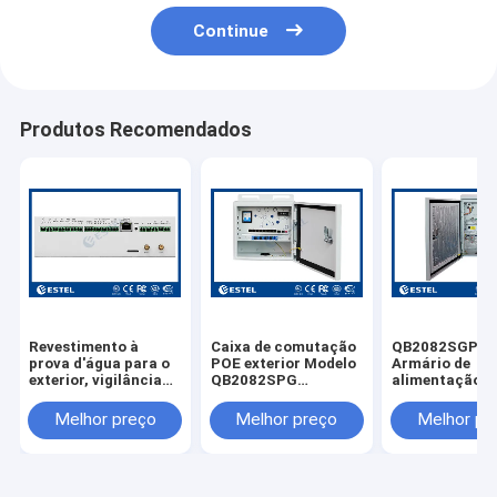
Continue
Produtos Recomendados
Revestimento à
Caixa de comutação
QB2082SGPE-
prova d'água para o
POE exterior Modelo
Armário de
exterior, vigilância
QB2082SPG
alimentação d
inteligente, caixa
Comutador Ethernet
energia exterio
exterior modelo
de gabinete à prova
pequeno porte
Melhor preço
Melhor preço
Melhor pr
NPBM02
d'água
caixa montad
poste de
aquecimento