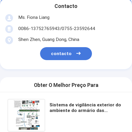
Contacto
Ms. Fiona Liang
0086-13752765943/0755-23592644
Shen Zhen, Guang Dong, China
contacto
Obter O Melhor Preço Para
Sistema de vigilância exterior do
ambiente do armário das
telecomunicações, com
sensores