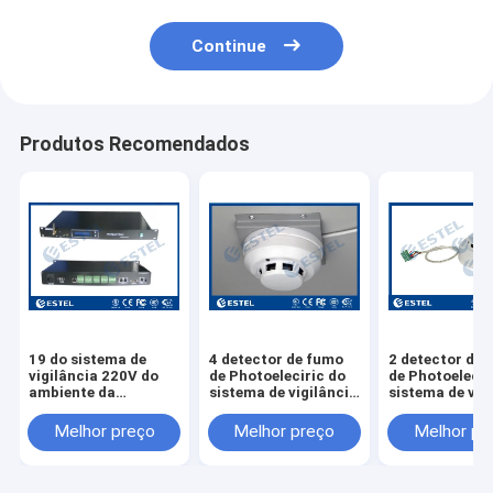
Continue
Produtos Recomendados
19 do sistema de
4 detector de fumo
2 detector de
vigilância 220V do
de Photoeleciric do
de Photoelecir
ambiente da
sistema de vigilância
sistema de vig
montagem em rack
da segurança do fio
da segurança d
da polegada SNMP
DC32~52V
DC32~52V
Melhor preço
Melhor preço
Melhor pr
da fonte de
alimentação de DC
C.A. ou 48V