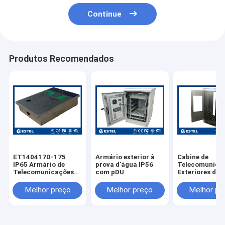
Continue
Produtos Recomendados
ET140417D-175
Armário exterior à
Cabine de
IP65 Armário de
prova d'água IP56
Telecomunica
Telecomunicações
com pDU
Exteriores de 
Impotente de Aço
Inoxidável 304
Inoxidável Montado
ET7585180A-
Melhor preço
Melhor preço
Melhor pr
na Parede
Com Duas Por