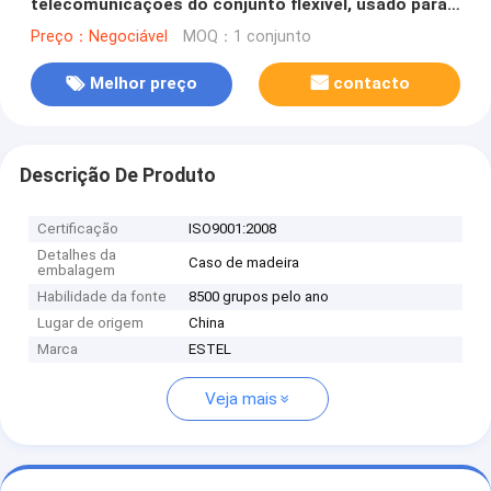
telecomunicações do conjunto flexível, usado para
vários tempos exteriores, pó anticorrosivo Coatin
Preço：Negociável
MOQ：1 conjunto
Melhor preço
contacto
Descrição De Produto
Certificação
ISO9001:2008
Detalhes da
Caso de madeira
embalagem
Habilidade da fonte
8500 grupos pelo ano
Lugar de origem
China
Marca
ESTEL
Veja mais