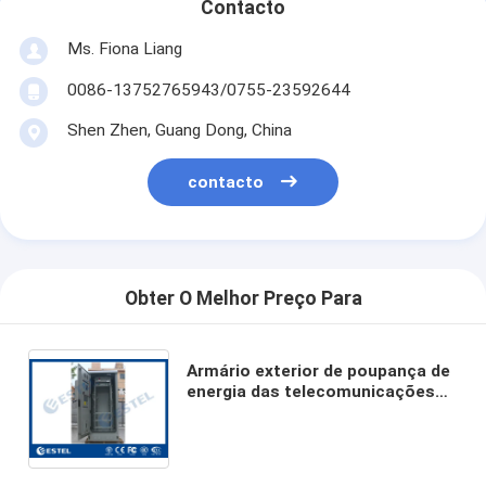
Contacto
Ms. Fiona Liang
0086-13752765943/0755-23592644
Shen Zhen, Guang Dong, China
contacto
Obter O Melhor Preço Para
Armário exterior de poupança de
energia das telecomunicações
do conjunto flexível, usado para
vários tempos exteriores, pó
anticorrosivo Coatin